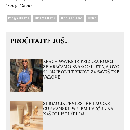
Fenty, Gisou
njega usana
ulja za usne
ulje za usne
usne
PROČITAJTE JOŠ...
BEACH WAVES JE FRIZURA KOJOJ
SE VRAĆAMO SVAKOG LJETA, A OVO
SU NAJBOLJI TRIKOVI ZA SAVRŠENE
VALOVE
STIGAO JE PRVI ESTÉE LAUDER
GURMANSKI PARFEM I VEĆ JE NA
NAŠOJ LISTI ŽELJA!