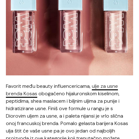
Favorit među beauty influencericama,
ulje za usne
brenda Kosas
obogaćeno hijaluronskom kiselinom,
peptidima, shea maslacem i biljnim uljima za punije i
hidratizirane usne. Finiš ove formule u rangu je s
Diorovim uljem za usne, a i paleta nijansi je vrlo slična
onoj francuskoj brenda. Pomalo gelasta barijera Kosas
ulja štit će vaše usne pa je ovo jedan od najboljih
proizvoda iz ove kategorije koji trenutačno možete