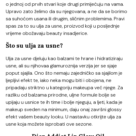
o jednoj od prvih stvari koje drugi primijećuju na vama.
Upravo zato želimo da su njegovana, a ne da se borimo
sa suhoćom usana ili drugim, sličnim problemima. Pravi
spas za to su ulja za usne, proizvod koji u posljednje
vrijeme obožavaju beauty insadjerice.
Što su ulja za usne?
Ulja za usne djeluju kao balzami te hrane i hidratiziraju
usne, ali su njihovaa glamuroznija verzija jer se sjaje
poput sjajila. Ono što nemaju zajedničko sa sjajilom je
ljepljivi efekt te, iako neka mogu biti i obojena, ne
pripadaju striktno u kategoriju makeupa već njege. Za
razliku od balzama prirodne, uljne formule bolje se
upijaju u usnice te ih time i bolje njeguju, a ljeti, kada je
makeup sveden na minimum, daju onaj završni glossy
efekt vašem beauty looku. U nastavku otkrijte ulja za
usne koja možete isprobati ove sezone.