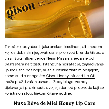
Također obogaćen hijaluronskom kiselinom, ali i medom
koji će dubinski njegovati usne, proizvod brenda Gisou, u
vlasništvu influencerice Negin Mirsalehi, jedan je od
bestseller
a na tržištu. Intenzivna hidratacija, zaglađivanje
i pune usne bez boje, ali sa suptilnim zlatnim odsjajem,
samo su dio onoga što
Gisou Honey Infused Lip Oil
može pružiti vašim usnama. Zbog blagotvornog
djelovanja i prozirnosti, ovo je jedan od proizvoda koji se
koristi non stop, tijekom čitave godine.
Nuxe Rêve de Miel Honey Lip Care