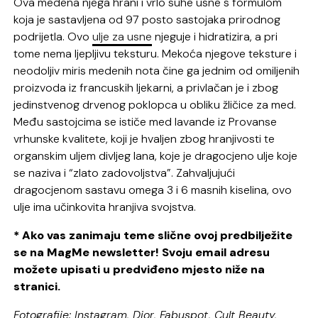
Ova medena njega hrani i vrlo suhe usne s formulom
koja je sastavljena od 97 posto sastojaka prirodnog
podrijetla. Ovo
ulje za usne
njeguje i hidratizira, a pri
tome nema ljepljivu teksturu. Mekoća njegove teksture i
neodoljiv miris medenih nota čine ga jednim od omiljenih
proizvoda iz francuskih ljekarni, a privlačan je i zbog
jedinstvenog drvenog poklopca u obliku žličice za med.
Među sastojcima se ističe med lavande iz Provanse
vrhunske kvalitete, koji je hvaljen zbog hranjivosti te
organskim uljem divljeg lana, koje je dragocjeno ulje koje
se naziva i “zlato zadovoljstva”. Zahvaljujući
dragocjenom sastavu omega 3 i 6 masnih kiselina, ovo
ulje ima učinkovita hranjiva svojstva.
* Ako vas zanimaju teme slične ovoj predbilježite
se na MagMe newsletter! Svoju email adresu
možete upisati u predviđeno mjesto niže na
stranici.
Fotografije: Instagram, Dior, Fabuspot, Cult Beauty,