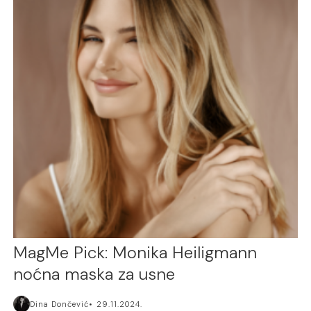
MagMe Pick: Monika Heiligmann
noćna maska za usne
Dina Dončević
29.11.2024.