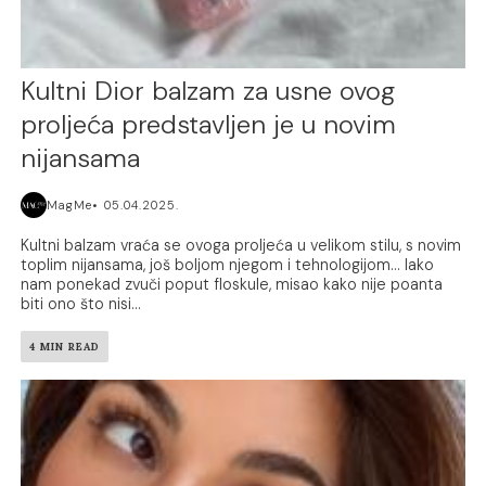
Kultni Dior balzam za usne ovog
proljeća predstavljen je u novim
nijansama
MagMe
05.04.2025.
Kultni balzam vraća se ovoga proljeća u velikom stilu, s novim
toplim nijansama, još boljom njegom i tehnologijom... Iako
nam ponekad zvuči poput floskule, misao kako nije poanta
biti ono što nisi...
4 MIN READ