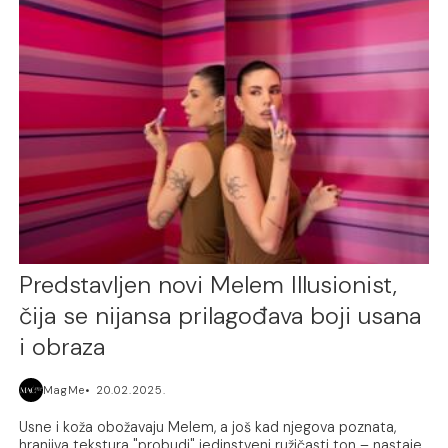
Predstavljen novi Melem Illusionist,
čija se nijansa prilagođava boji usana
i obraza
MagMe
20.02.2025.
Usne i koža obožavaju Melem, a još kad njegova poznata,
hranjiva tekstura "probudi" jedinstveni ružičasti ton – nastaje