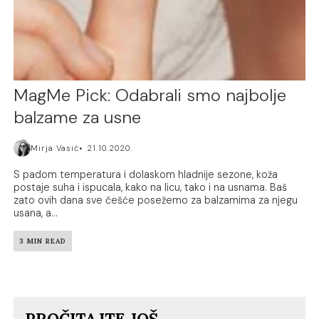
MagMe Pick: Odabrali smo najbolje
balzame za usne
Mirja Vasić
21.10.2020.
S padom temperatura i dolaskom hladnije sezone, koža
postaje suha i ispucala, kako na licu, tako i na usnama. Baš
zato ovih dana sve češće posežemo za balzamima za njegu
usana, a...
3 MIN READ
PROČITAJTE JOŠ...