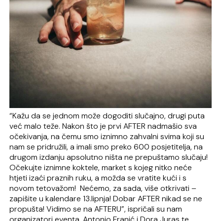
“Kažu da se jednom može dogoditi slučajno, drugi puta
već malo teže. Nakon što je prvi AFTER nadmašio sva
očekivanja, na čemu smo iznimno zahvalni svima koji su
nam se pridružili, a imali smo preko 600 posjetitelja, na
drugom izdanju apsolutno ništa ne prepuštamo slučaju!
Očekujte iznimne koktele, market s kojeg nitko neće
htjeti izaći praznih ruku, a možda se vratite kući i s
novom tetovažom! Nećemo, za sada, više otkrivati –
zapišite u kalendare 13.lipnja! Dobar AFTER nikad se ne
propušta! Vidimo se na AFTERU”, ispričali su nam
organizatori eventa, Antonio Franić i Dora Juras te