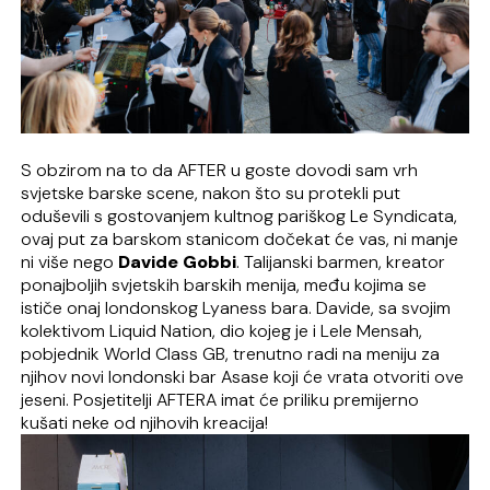
S obzirom na to da AFTER u goste dovodi sam vrh
svjetske barske scene, nakon što su protekli put
oduševili s gostovanjem kultnog pariškog Le Syndicata,
ovaj put za barskom stanicom dočekat će vas, ni manje
ni više nego
Davide Gobbi
. Talijanski barmen, kreator
ponajboljih svjetskih barskih menija, među kojima se
ističe onaj londonskog Lyaness bara. Davide, sa svojim
kolektivom Liquid Nation, dio kojeg je i Lele Mensah,
pobjednik World Class GB, trenutno radi na meniju za
njihov novi londonski bar Asase koji će vrata otvoriti ove
jeseni. Posjetitelji AFTERA imat će priliku premijerno
kušati neke od njihovih kreacija!