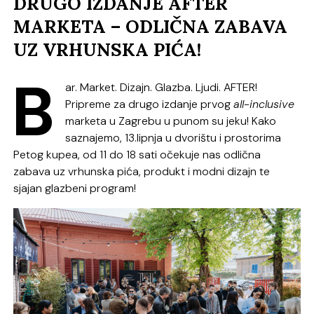
DRUGO IZDANJE AFTER
MARKETA – ODLIČNA ZABAVA
UZ VRHUNSKA PIĆA!
B
ar. Market. Dizajn. Glazba. Ljudi. AFTER!
Pripreme za drugo izdanje prvog
all-inclusive
marketa u Zagrebu u punom su jeku! Kako
saznajemo, 13.lipnja u dvorištu i prostorima
Petog kupea, od 11 do 18 sati očekuje nas odlična
zabava uz vrhunska pića, produkt i modni dizajn te
sjajan glazbeni program!