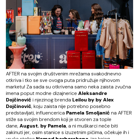
AFTER na svojim društvenim mrežama svakodnevno
otkriva i tko se sve ovoga puta pridružuje njihovom
marketu! Za sada su otkrivena samo neka zaista zvučna
imena poput modne dizajnerice
Aleksandre
Dojčinović
i njezinog brenda
Leilou by by Alex
Dojčinović
, koju zaista nije potrebno posebno
predstavljati, influencerica
Pamela Smoljanić
na AFTER
stiže sa svojim brendom koji je stvoren za tople
dane,
August. by Pamela
, a ni muškarci neće biti
zakinuti jer, osim stanice s izuzetnim pićima, očekuje ih i
vruća stolica
Nomad barbershopa
, iza kojeg