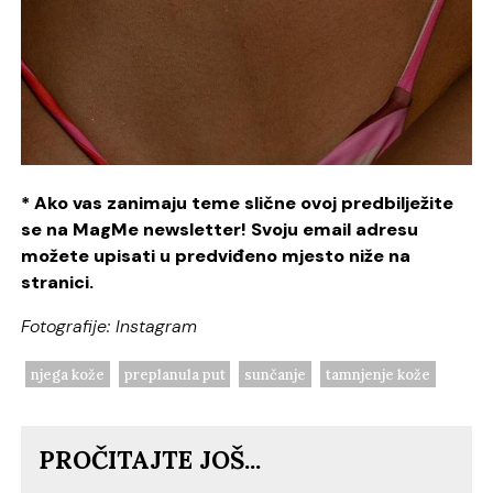
* Ako vas zanimaju teme slične ovoj predbilježite
se na MagMe newsletter! Svoju email adresu
možete upisati u predviđeno mjesto niže na
stranici.
Fotografije: Instagram
njega kože
preplanula put
sunčanje
tamnjenje kože
PROČITAJTE JOŠ...