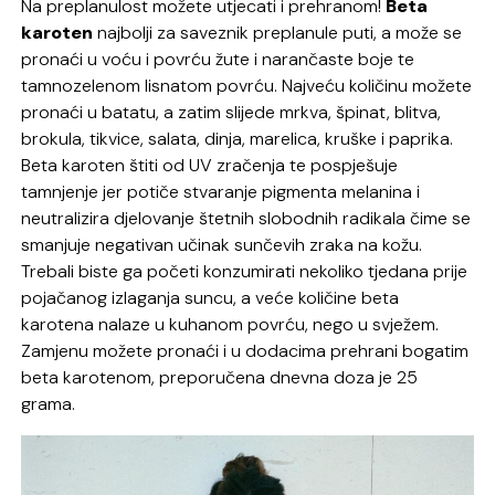
Na preplanulost možete utjecati i prehranom!
Beta
karoten
najbolji za saveznik preplanule puti, a može se
pronaći u voću i povrću žute i narančaste boje te
tamnozelenom lisnatom povrću. Najveću količinu možete
pronaći u batatu, a zatim slijede mrkva, špinat, blitva,
brokula, tikvice, salata, dinja, marelica, kruške i paprika.
Beta karoten štiti od UV zračenja te pospješuje
tamnjenje jer potiče stvaranje pigmenta melanina i
neutralizira djelovanje štetnih slobodnih radikala čime se
smanjuje negativan učinak sunčevih zraka na kožu.
Trebali biste ga početi konzumirati nekoliko tjedana prije
pojačanog izlaganja suncu, a veće količine beta
karotena nalaze u kuhanom povrću, nego u svježem.
Zamjenu možete pronaći i u dodacima prehrani bogatim
beta karotenom, preporučena dnevna doza je 25
grama.