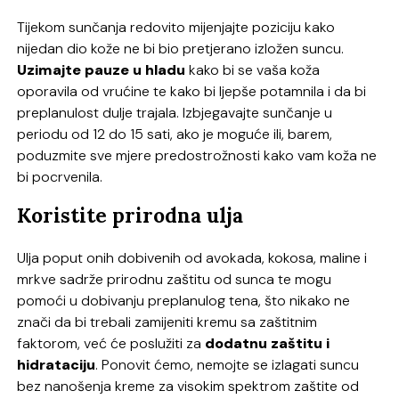
Tijekom sunčanja redovito mijenjajte poziciju kako
nijedan dio kože ne bi bio pretjerano izložen suncu.
Uzimajte pauze u hladu
kako bi se vaša koža
oporavila od vrućine te kako bi ljepše potamnila i da bi
preplanulost dulje trajala. Izbjegavajte sunčanje u
periodu od 12 do 15 sati, ako je moguće ili, barem,
poduzmite sve mjere predostrožnosti kako vam koža ne
bi pocrvenila.
Koristite prirodna ulja
Ulja poput onih dobivenih od avokada, kokosa, maline i
mrkve sadrže prirodnu zaštitu od sunca te mogu
pomoći u dobivanju preplanulog tena, što nikako ne
znači da bi trebali zamijeniti kremu sa zaštitnim
faktorom, već će poslužiti za
dodatnu zaštitu i
hidrataciju
. Ponovit ćemo, nemojte se izlagati suncu
bez nanošenja kreme za visokim spektrom zaštite od