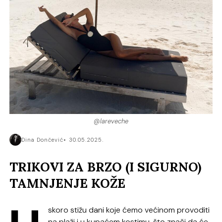
@lareveche
Dina Dončević
30.05.2025.
TRIKOVI ZA BRZO (I SIGURNO)
TAMNJENJE KOŽE
skoro stižu dani koje ćemo većinom provoditi
na plaži i u kupaćem kostimu, što znači da će