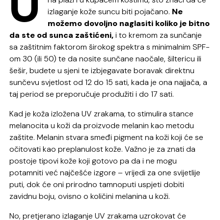
U
izlaganje kože suncu biti pojačano.
Ne
možemo dovoljno naglasiti koliko je bitno
da ste od sunca zaštićeni,
i to kremom za sunčanje
sa zaštitnim faktorom širokog spektra s minimalnim SPF-
om 30 (ili 50) te da nosite sunčane naočale, šiltericu ili
šešir, budete u sjeni te izbjegavate boravak direktnu
sunčevu svjetlost od 12 do 15 sati, kada je ona najjača, a
taj period se preporučuje produžiti i do 17 sati.
Kad je koža izložena UV zrakama, to stimulira stance
melanocita u koži da proizvode melanin kao metodu
zaštite. Melanin stvara smeđi pigment na koži koji će se
očitovati kao preplanulost kože. Važno je za znati da
postoje tipovi kože koji gotovo pa da i ne mogu
potamniti već najčešće izgore – vrijedi za one svijetlije
puti, dok će oni prirodno tamnoputi uspjeti dobiti
zavidnu boju, ovisno o količini melanina u koži.
No, pretjerano izlaganje UV zrakama uzrokovat će