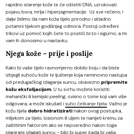
rapidno starenje kože te će oštetiti DNA, uzrokovati
pojavu bora, mrlja i hiperpigmentacije. Uz sve rečeno, i
dalje želimo da nam koža tijelo prirodno i skladno
potamni tijekom godišnjeg odmora. Postoji određeni
trikovi uz pomoć kojih ćete to postići brzo i sigurno, a mi
vam ih donosimo u nastavku.
Njega kože – prije i poslije
Kako bi vaše tijelo ravnomjerno dobilo boju i da biste
izbjegli suhoću kože te ljuštenje koja neminovno nastupa
od predugačkog izlaganja suncu, obavezno
pripremite
kožu eksfolijacijom
. U tu svrhu možete koristiti
mehanički ili kemijski
peeling
, ovisno o tome koji vam više
odgovara, a može iskušati i
suho četkanje tijela
. Važno je
kožu tijela
dobro hidratizirati
nakon ovog postupka,
mlijekom za tijelo, losionom ili uljem te nanijeti kremu za
zaštitinim faktorom ako se neposredno nakon toga
planirate izlagati suncu – bilo bi super kada bi vaša