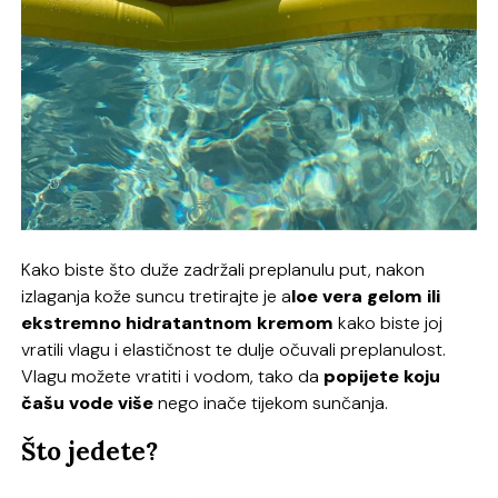
Kako biste što duže zadržali preplanulu put, nakon
izlaganja kože suncu tretirajte je a
loe vera gelom ili
ekstremno hidratantnom kremom
kako biste joj
vratili vlagu i elastičnost te dulje očuvali preplanulost.
Vlagu možete vratiti i vodom, tako da
popijete koju
čašu vode više
nego inače tijekom sunčanja.
Što jedete?