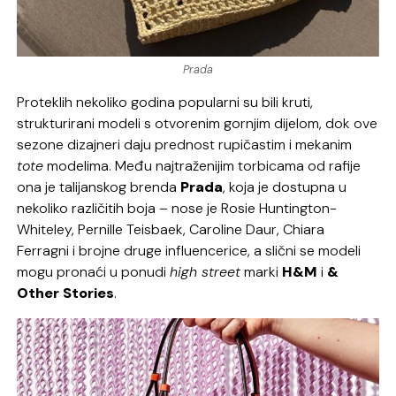
Prada
Proteklih nekoliko godina popularni su bili kruti,
strukturirani modeli s otvorenim gornjim dijelom, dok ove
sezone dizajneri daju prednost rupičastim i mekanim
tote
modelima. Među najtraženijim torbicama od rafije
ona je talijanskog brenda
Prada
, koja je dostupna u
nekoliko različitih boja – nose je Rosie Huntington-
Whiteley, Pernille Teisbaek, Caroline Daur, Chiara
Ferragni i brojne druge influencerice, a slični se modeli
mogu pronaći u ponudi
high street
marki
H&M
i
&
Other Stories
.