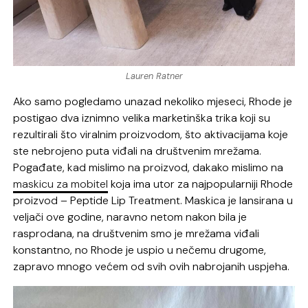
Lauren Ratner
Ako samo pogledamo unazad nekoliko mjeseci, Rhode je
postigao dva iznimno velika marketinška trika koji su
rezultirali što viralnim proizvodom, što aktivacijama koje
ste nebrojeno puta viđali na društvenim mrežama.
Pogađate, kad mislimo na proizvod, dakako mislimo na
maskicu za mobitel
koja ima utor za najpopularniji Rhode
proizvod – Peptide Lip Treatment. Maskica je lansirana u
veljači ove godine, naravno netom nakon bila je
rasprodana, na društvenim smo je mrežama viđali
konstantno, no Rhode je uspio u nečemu drugome,
zapravo mnogo većem od svih ovih nabrojanih uspjeha.