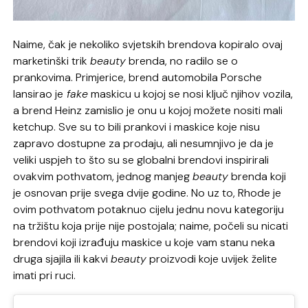
Naime, čak je nekoliko svjetskih brendova kopiralo ovaj
marketinški trik
beauty
brenda, no radilo se o
prankovima. Primjerice, brend automobila Porsche
lansirao je
fake
maskicu u kojoj se nosi ključ njihov vozila,
a brend Heinz zamislio je onu u kojoj možete nositi mali
ketchup. Sve su to bili prankovi i maskice koje nisu
zapravo dostupne za prodaju, ali nesumnjivo je da je
veliki uspjeh to što su se globalni brendovi inspirirali
ovakvim pothvatom, jednog manjeg
beauty
brenda koji
je osnovan prije svega dvije godine. No uz to, Rhode je
ovim pothvatom potaknuo cijelu jednu novu kategoriju
na tržištu koja prije nije postojala; naime, počeli su nicati
brendovi koji izrađuju maskice u koje vam stanu neka
druga sjajila ili kakvi
beauty
proizvodi koje uvijek želite
imati pri ruci.