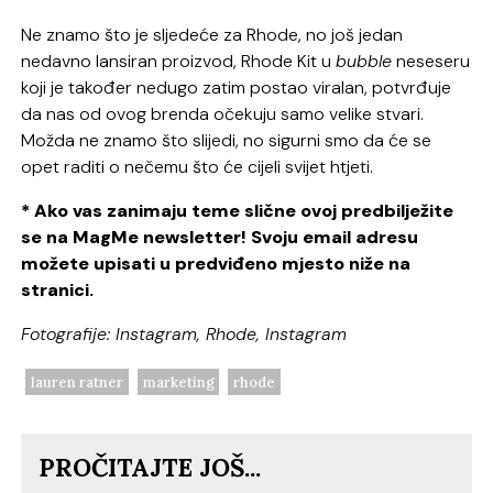
Ne znamo što je sljedeće za Rhode, no još jedan
nedavno lansiran proizvod, Rhode Kit u
bubble
neseseru
koji je također nedugo zatim postao viralan, potvrđuje
da nas od ovog brenda očekuju samo velike stvari.
Možda ne znamo što slijedi, no sigurni smo da će se
opet raditi o nečemu što će cijeli svijet htjeti.
* Ako vas zanimaju teme slične ovoj predbilježite
se na MagMe newsletter! Svoju email adresu
možete upisati u predviđeno mjesto niže na
stranici.
Fotografije: Instagram, Rhode, Instagram
lauren ratner
marketing
rhode
PROČITAJTE JOŠ...