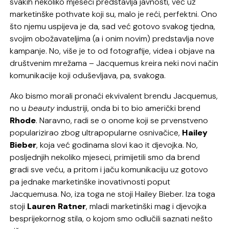
svakih nekoliko mjeseci predstavlja javnosti, već uz
marketinške pothvate koji su, malo je reći, perfektni. Ono
što njemu uspijeva je da, sad već gotovo svakog tjedna,
svojim obožavateljima (a i onim novim) predstavlja nove
kampanje. No, više je to od fotografije, videa i objave na
društvenim mrežama – Jacquemus kreira neki novi način
komunikacije koji oduševljava, pa, svakoga.
Ako bismo morali pronaći ekvivalent brendu Jacquemus,
no u
beauty
industriji, onda bi to bio američki brend
Rhode
. Naravno, radi se o onome koji se prvenstveno
popularizirao zbog ultrapopularne osnivačice,
Hailey
Bieber
, koja već godinama slovi kao it djevojka. No,
posljednjih nekoliko mjeseci, primijetili smo da brend
gradi sve veću, a pritom i jaču komunikaciju uz gotovo
pa jednake marketinške inovativnosti poput
Jacquemusa. No, iza toga ne stoji Hailey Bieber. Iza toga
stoji
Lauren Ratner
, mladi marketinški mag i djevojka
besprijekornog stila, o kojom smo odlučili saznati nešto