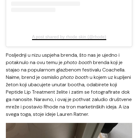
A post shared by rhode skin (@rhode)
Posljednji u nizu uspjeha brenda, što nas je ujedno i
potaknulo na ovu temu je
photo booth
brenda koji je
stajao na popularnom glazbenom festivalu Coachella.
Naime, brend je osmislio
photo booth
u kojem uz kupljeni
žeton koji ubacujete unutar bootha, odabirete koji
Peptide Lip Treatment želite i zatim se fotografirate dok
ga nanosite. Naravno, i ovaj je pothvat zaludio društvene
mreže i postavio Rhode na tron marketinških ideja. A iza
svega toga, stoje ideje Lauren Ratner.