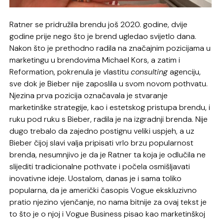
Ratner se pridružila brendu još 2020. godine, dvije
godine prije nego što je brend ugledao svijetlo dana.
Nakon što je prethodno radila na značajnim pozicijama u
marketingu u brendovima Michael Kors, a zatim i
Reformation, pokrenula je vlastitu
consulting
agenciju,
sve dok je Bieber nije zaposlila u svom novom pothvatu.
Njezina prva pozicija označavala je stvaranje
marketinške strategije, kao i estetskog pristupa brendu, i
ruku pod ruku s Bieber, radila je na izgradnji brenda. Nije
dugo trebalo da zajedno postignu veliki uspjeh, a uz
Bieber čijoj slavi valja pripisati vrlo brzu popularnost
brenda, nesumnjivo je da je Ratner ta koja je odlučila ne
slijediti tradicionalne pothvate i počela osmišljavati
inovativne ideje. Uostalom, danas je i sama toliko
popularna, da je američki časopis Vogue ekskluzivno
pratio njezino vjenčanje, no nama bitnije za ovaj tekst je
to što je o njoj i Vogue Business pisao kao marketinškoj