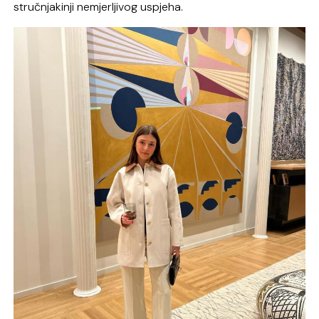
stručnjakinji nemjerljivog uspjeha.