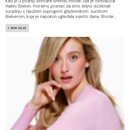
Kad je u pitanju skincare brendu Rhode, čija je osnivačica
Hailey Bieber, moramo priznati da smo željno iščekivali
suradnju s njezinim suprugom, glazbenikom Justinom
Bieberom, koja je napokon ugledala svjetlo dana. Rhode...
2 MIN READ