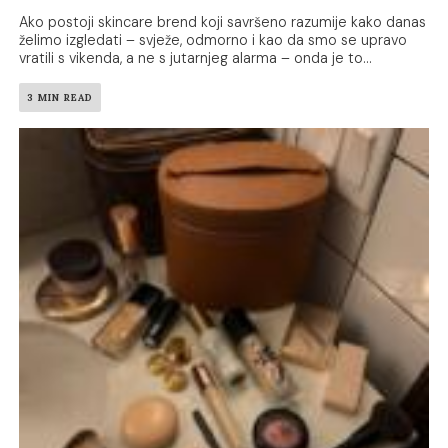
Ako postoji skincare brend koji savršeno razumije kako danas
želimo izgledati – svježe, odmorno i kao da smo se upravo
vratili s vikenda, a ne s jutarnjeg alarma – onda je to...
3 MIN READ