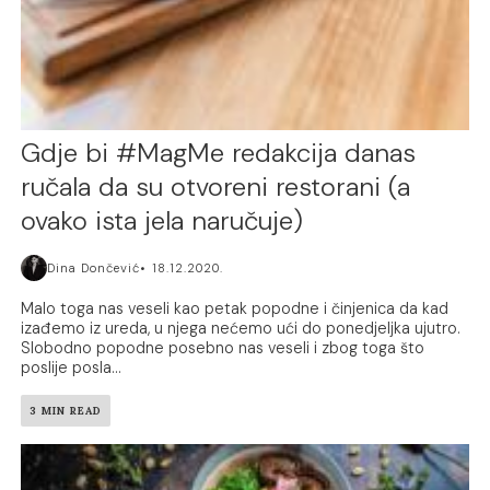
Gdje bi #MagMe redakcija danas
ručala da su otvoreni restorani (a
ovako ista jela naručuje)
Dina Dončević
18.12.2020.
Malo toga nas veseli kao petak popodne i činjenica da kad
izađemo iz ureda, u njega nećemo ući do ponedjeljka ujutro.
Slobodno popodne posebno nas veseli i zbog toga što
poslije posla...
3 MIN READ