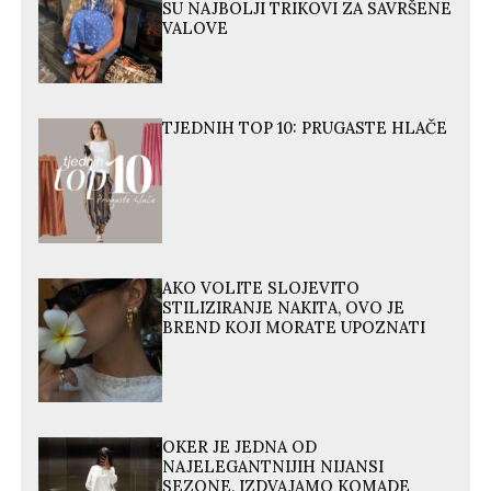
SU NAJBOLJI TRIKOVI ZA SAVRŠENE
VALOVE
TJEDNIH TOP 10: PRUGASTE HLAČE
AKO VOLITE SLOJEVITO
STILIZIRANJE NAKITA, OVO JE
BREND KOJI MORATE UPOZNATI
OKER JE JEDNA OD
NAJELEGANTNIJIH NIJANSI
SEZONE, IZDVAJAMO KOMADE