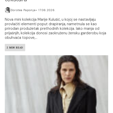
Dorotea Paponja
17.06.2026.
Nova mini kolekcija Marije Kulušić, u kojoj se nastavljaju
provlačiti elementi poput drapiranja, nametnula se kao
prirodan produžetak prethodnih kolekcija. Iako manja od
prijašnjih, kolekcija donosi zaokruženu žensku garderobu koja
obuhvaća topove,...
2 MIN READ