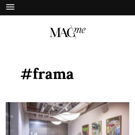
#frama