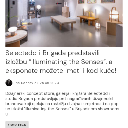
Selectedd i Brigada predstavili
izložbu “Illuminating the Senses”, a
eksponate možete imati i kod kuće!
Dina Dončević
25.05.2023.
Dizajnerski concept store, galerija i knjižara Selectedd i
studio Brigada predstavljaju pet nagrađivanih dizajnerskih
brandova koji djeluju na raskrižju dizajna i umjetnosti na pop-
up izložbi "Illuminating the Senses" u Brigadinom showroomu
u...
2 MIN READ