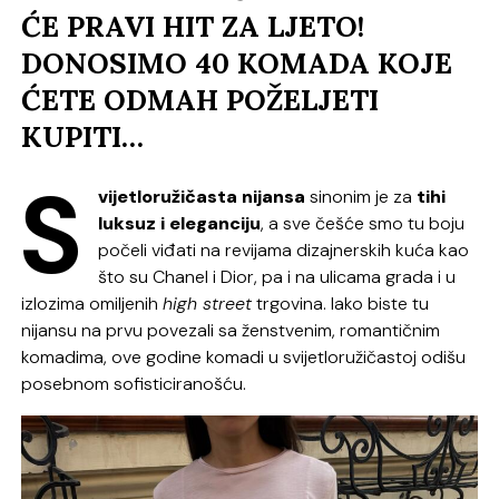
ĆE PRAVI HIT ZA LJETO!
DONOSIMO 40 KOMADA KOJE
ĆETE ODMAH POŽELJETI
KUPITI…
S
vijetloružičasta nijansa
sinonim je za
tihi
luksuz i eleganciju
, a sve češće smo tu boju
počeli viđati na revijama dizajnerskih kuća kao
što su Chanel i Dior, pa i na ulicama grada i u
izlozima omiljenih
high street
trgovina. Iako biste tu
nijansu na prvu povezali sa ženstvenim, romantičnim
komadima, ove godine komadi u svijetloružičastoj odišu
posebnom sofisticiranošću.