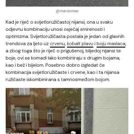
@marieonee
Kad je riječ o svijetloružičastoj nijansi, ona u svaku
odjevnu kombinaciju unosi osjećaj smirenosti i
optimizma. Svijetloružičasta postala je jedan od glavnih
trendova za ljeto uz
crvenu
,
kobalt plavu
i
boju maslaca
,
a zbog toga što je riječ o prigušenoj, blijedoj nijansi te
boje, ovi se komadi lako kombiniraju s drugim bojama,
kao i bež i bijelom. Posebno dobro izgledat će
kombinacija svijetloružičaste i crvene, kao i ta nijansa
ružičaste iskombinirana s tamnosmeđom bojom.