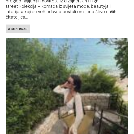
pregled najljepših noviteta iz dizajnerskih i high
street kolekcija – komada iz svijeta mode, beautyja i
interijera koji su već odavno postali omiljeno štivo naših
čitateljica...
3 MIN READ