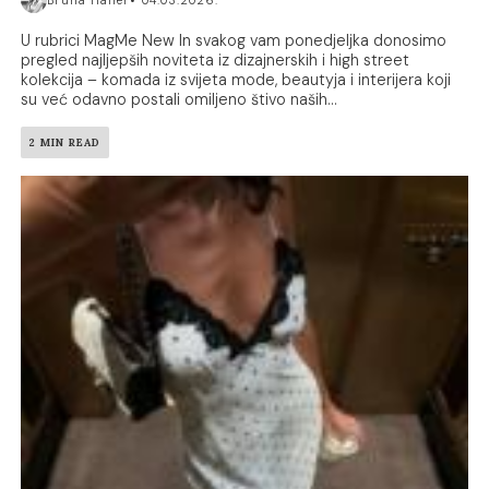
Bruna Haller
04.03.2026.
U rubrici MagMe New In svakog vam ponedjeljka donosimo
pregled najljepših noviteta iz dizajnerskih i high street
kolekcija – komada iz svijeta mode, beautyja i interijera koji
su već odavno postali omiljeno štivo naših...
2 MIN READ