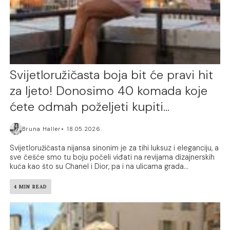
Svijetloružičasta boja bit će pravi hit
za ljeto! Donosimo 40 komada koje
ćete odmah poželjeti kupiti…
Bruna Haller
18.05.2026.
Svijetloružičasta nijansa sinonim je za tihi luksuz i eleganciju, a
sve češće smo tu boju počeli viđati na revijama dizajnerskih
kuća kao što su Chanel i Dior, pa i na ulicama grada...
4 MIN READ