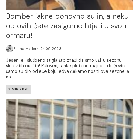
Bomber jakne ponovno su in, a neku
od ovih ćete zasigurno htjeti u svom
ormaru!
Bruna Haller
24.09.2023.
Jesen je i službeno stigla što znači da smo ušli u sezonu
slojevitih outfita! Puloveri, tanke pletene majice i dolčevite
samo su dio odjeće koju jedva čekamo nositi ove sezone, a
na...
3 MIN READ