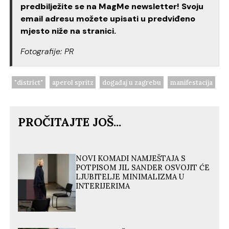
predbilježite se na MagMe newsletter! Svoju
email adresu možete upisati u predviđeno
mjesto niže na stranici.
Fotografije: PR
"district"
aperol spritz
događaj u zagrebu
manifestacija
PROČITAJTE JOŠ...
NOVI KOMADI NAMJEŠTAJA S
POTPISOM JIL SANDER OSVOJIT ĆE
LJUBITELJE MINIMALIZMA U
INTERIJERIMA