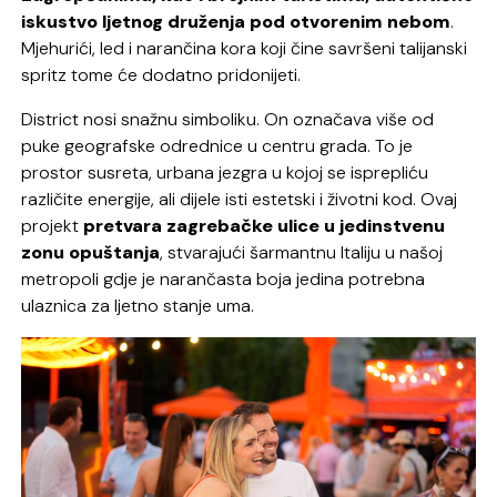
iskustvo ljetnog druženja pod otvorenim nebom
.
Mjehurići, led i narančina kora koji čine savršeni talijanski
spritz tome će dodatno pridonijeti.
District nosi snažnu simboliku. On označava više od
puke geografske odrednice u centru grada. To je
prostor susreta, urbana jezgra u kojoj se isprepliću
različite energije, ali dijele isti estetski i životni kod. Ovaj
projekt
pretvara zagrebačke ulice u jedinstvenu
zonu opuštanja
, stvarajući šarmantnu Italiju u našoj
metropoli gdje je narančasta boja jedina potrebna
ulaznica za ljetno stanje uma.