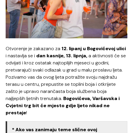
Otvorenje je zakazano za
12. lipanj u Bogovićevoj ulici
i nastavlja se i
dan kasnije, 13. lipnja,
a aktivnosti će se
odvijati i kroz ostatak najtoplijih mjeseci u godini,
pretvarajući svaki odlazak u grad u malu proslavu ljeta.
Pozivamo vas da ovog ljeta potražite svoju najdražu
terasu u centru, prepustite se toplini boja i otkrijete
zašto je upravo narančasta boja službena boja
najljepših ljetnih trenutaka.
Bogovićeva, Varšavska i
Cvjetni trg bit će mjesto gdje ljeto nikad ne
prestaje
!
* Ako vas zanimaju teme slične ovoj