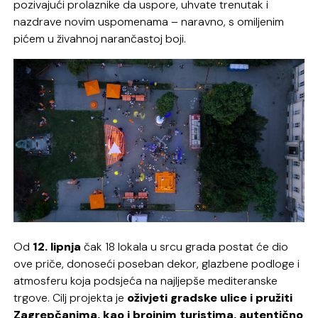
pozivajući prolaznike da uspore, uhvate trenutak i
nazdrave novim uspomenama – naravno, s omiljenim
pićem u živahnoj narančastoj boji.
Od
12. lipnja
čak 18 lokala u srcu grada postat će dio
ove priče, donoseći poseban dekor, glazbene podloge i
atmosferu koja podsjeća na najljepše mediteranske
trgove. Cilj projekta je
oživjeti gradske ulice i pružiti
Zagrepčanima, kao i brojnim turistima, autentično