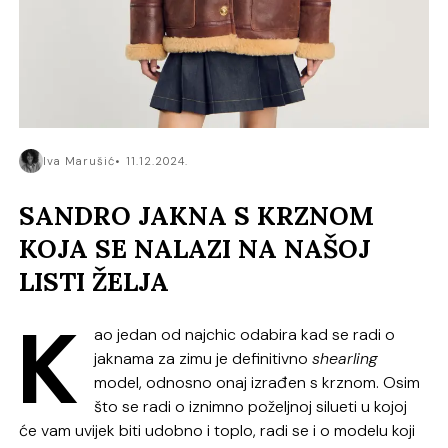
Iva Marušić
11.12.2024.
SANDRO JAKNA S KRZNOM
KOJA SE NALAZI NA NAŠOJ
LISTI ŽELJA
K
ao jedan od najchic odabira kad se radi o
jaknama za zimu je definitivno
shearling
model, odnosno onaj izrađen s krznom. Osim
što se radi o iznimno poželjnoj silueti u kojoj
će vam uvijek biti udobno i toplo, radi se i o modelu koji