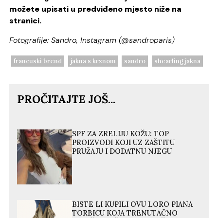
možete upisati u predviđeno mjesto niže na
stranici.
Fotografije: Sandro, Instagram (@sandroparis)
francuski brend
jakna s krznom
sandro
shearling jakna
PROČITAJTE JOŠ...
SPF ZA ZRELIJU KOŽU: TOP
PROIZVODI KOJI UZ ZAŠTITU
PRUŽAJU I DODATNU NJEGU
BISTE LI KUPILI OVU LORO PIANA
TORBICU KOJA TRENUTAČNO