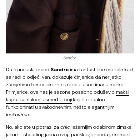
Sandro
Da francuski brend
Sandro
ima fantastične modele kad
se radi o odjeći van, dokazuje činjenica da nerijetko
zamijetimo besprijekorne izrade u asortimanu marke.
Primjerice, ove nas je sezone posebno oduševio
maksi
kaput sa šalom u smeđoj boji
koji će idealno
funkcionirati u svakodnevnim, nešto elegantnijim
lookovima
.
No, ako ste u potrazi za
chic
ležernijim odabirom zimske
jakne – shearling jakna ovog pariškog brenda je komad