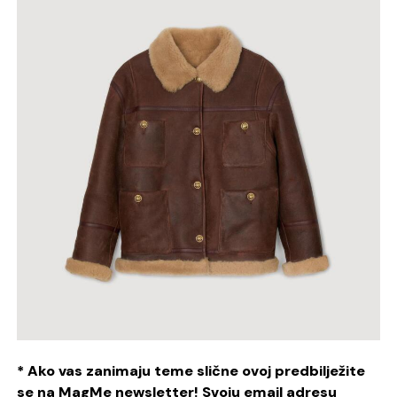
* Ako vas zanimaju teme slične ovoj predbilježite
se na MagMe newsletter! Svoju email adresu