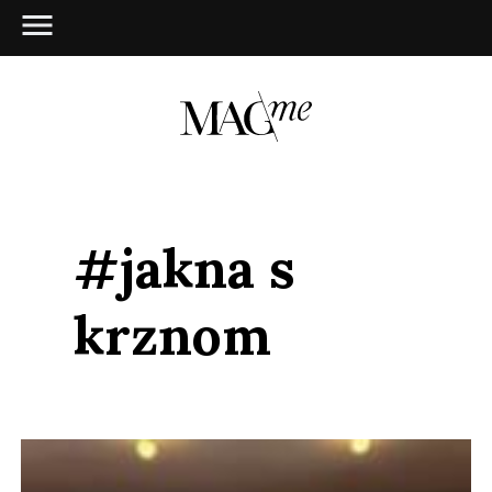
#jakna s
krznom