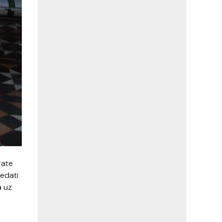
rate
ledati
a uz