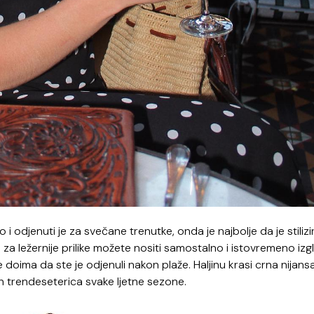
o i odjenuti je za svečane trenutke, onda je najbolje da je stilizi
e za ležernije prilike možete nositi samostalno i istovremeno izg
se doima da ste je odjenuli nakon plaže. Haljinu krasi crna nijans
ih trendeseterica svake ljetne sezone.