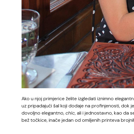
Ako u njoj primjerice želite izgledati iznimno elegantn
uz pripadajući šal koji dodaje na profinjenosti, dok j
dovoljno elegantno,
chic
, ali i jednostavno, kao da 
bež točkice, inače jedan od omiljenih printeva brojn