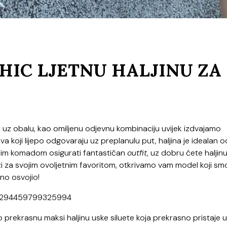
HIC LJETNU HALJINU ZA
ili uz obalu, kao omiljenu odjevnu kombinaciju uvijek izdvajamo
jeva koji lijepo odgovaraju uz preplanulu put, haljina je idealan 
dnim komadom osigurati fantastičan
outfit
, uz dobru ćete haljin
azi za svojim ovoljetnim favoritom, otkrivamo vam model koji sm
tno osvojio!
36294459799325994
 prekrasnu maksi haljinu uske siluete koja prekrasno pristaje 