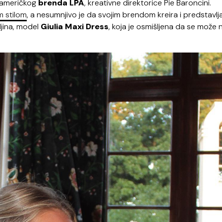
je američkog
brenda LPA
, kreativne direktorice Pie Baroncini.
m stilom
, a nesumnjivo je da svojim brendom kreira i predstavlj
ljina, model
Giulia Maxi Dress
, koja je osmišljena da se može n