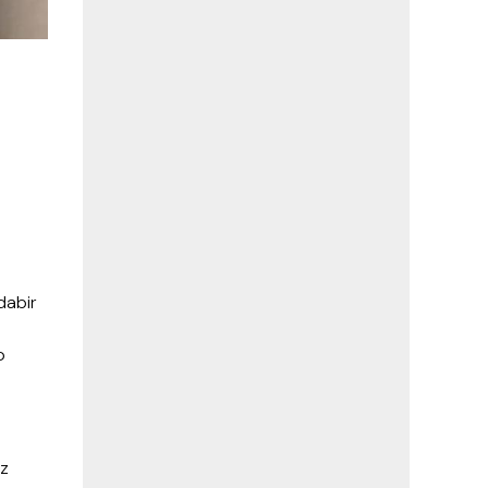
odabir
u
o
uz