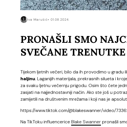
Iva Marušić
01.08.2024.
PRONAŠLI SMO NAJC
SVEČANE TRENUTKE
Tijekom ljetnih večeri, bilo da ih provodimo u gradu 
haljinu
. Laganijih materijala, prekrasnih silueta i kro
za svaku ljetnu večernju prigodu. Osim što ćete je
zasjati na najjednostavniji način. Ako ste još u potr
zamijetili na društvenim mrežama i koji nas je apsolu
https://www.tiktok.com/@blakeswanner/video/73
Na TikToku influencerice
Blake Swanner
pronašli smo