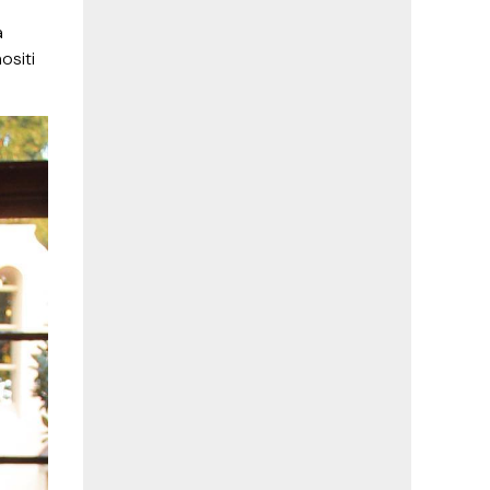
a
ositi