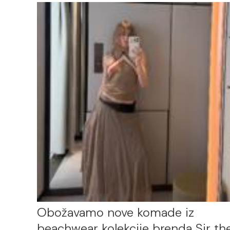
Obožavamo nove komade iz
beachwear kolekcije brenda Sir th