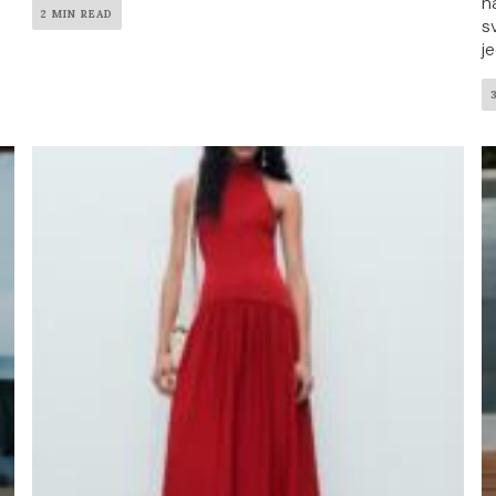
n
2 MIN READ
s
j