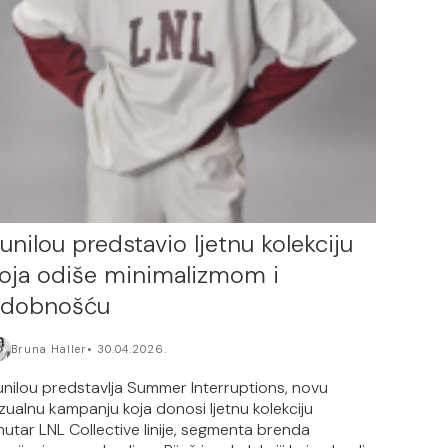
unilou predstavio ljetnu kolekciju
oja odiše minimalizmom i
udobnošću
Bruna Haller
30.04.2026.
unilou predstavlja Summer Interruptions, novu
izualnu kampanju koja donosi ljetnu kolekciju
nutar LNL Collective linije, segmenta brenda