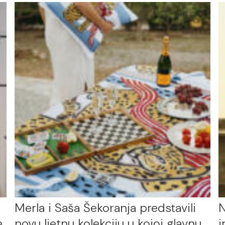
Merla i Saša Šekoranja predstavili
N
e
novu ljetnu kolekciju u kojoj glavnu
i