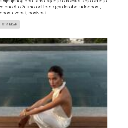
amijenjenog odraslima. Riječ je o kolekciji koja okuplja
ve ono što želimo od ljetne garderobe: udobnost,
ednostavnost, nosivost...
3 MIN READ