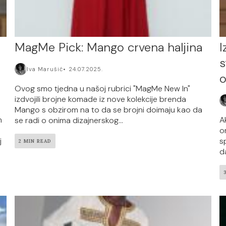
MagMe Pick: Mango crvena haljina
I
s
Iva Marušić
24.07.2025.
o
Ovog smo tjedna u našoj rubrici "MagMe New In"
izdvojili brojne komade iz nove kolekcije brenda
Mango s obzirom na to da se brojni doimaju kao da
m
A
se radi o onima dizajnerskog...
o
j
s
2 MIN READ
d