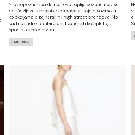
Nije nepoznanica da nas ove toplije sezone najviše
N
oduševljavaju brojni chic kompleti koje nalazimo u
v
kolekcijama dizajnerskih i high street brendova. No,
e
a
kad se radi o odabiru pristupačnijih kompleta,
S
španjolski brend Zara...
2 MIN READ