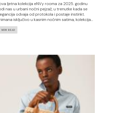
ova ljetna kolekcija eNVy rooma za 2025. godinu
odi nas u urbani noćni pejzaž, u trenutke kada se
legancija odvaja od protokola i postaje instinkt.
nimana isključivo u kasnim noćnim satima, kolekcija...
3 MIN READ