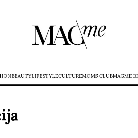
HION
BEAUTY
LIFESTYLE
CULTURE
MOMS CLUB
MAGME B
ija