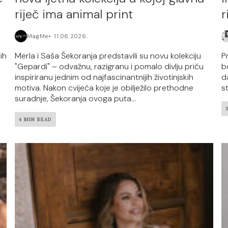
riječ ima animal print
r
MagMe
11.06.2026.
ih
Merla i Saša Šekoranja predstavili su novu kolekciju
P
"Gepardi" – odvažnu, razigranu i pomalo divlju priču
b
inspiriranu jednim od najfascinantnijih životinjskih
d
motiva. Nakon cvijeća koje je obilježilo prethodne
s
suradnje, Šekoranja ovoga puta...
4 MIN READ