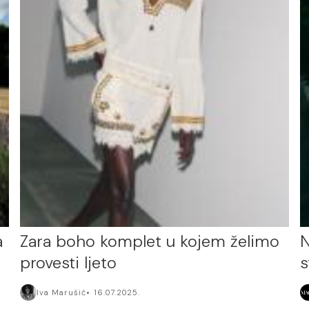
a
Zara boho komplet u kojem želimo
N
provesti ljeto
s
Iva Marušić
16.07.2025.