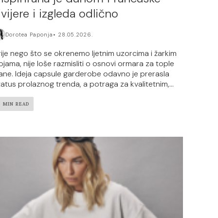
ivijere i izgleda odlično
Dorotea Paponja
28.05.2026.
rije nego što se okrenemo ljetnim uzorcima i žarkim
ojama, nije loše razmisliti o osnovi ormara za tople
ane. Ideja capsule garderobe odavno je prerasla
tatus prolaznog trenda, a potraga za kvalitetnim,...
3 MIN READ