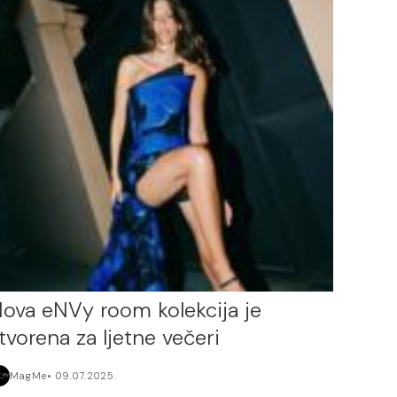
ova eNVy room kolekcija je
tvorena za ljetne večeri
MagMe
09.07.2025.