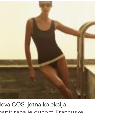
ova COS ljetna kolekcija
nspirirana je duhom Francuske