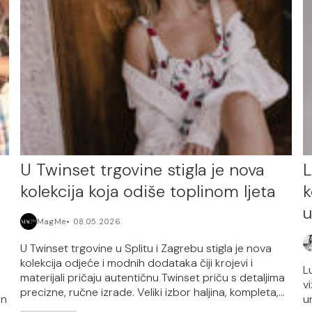
U Twinset trgovine stigla je nova
L
kolekcija koja odiše toplinom ljeta
k
MagMe
08.05.2026.
U Twinset trgovine u Splitu i Zagrebu stigla je nova
kolekcija odjeće i modnih dodataka čiji krojevi i
L
materijali pričaju autentičnu Twinset priču s detaljima
v
precizne, ručne izrade. Veliki izbor haljina, kompleta,...
an
u