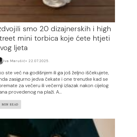
zdvojili smo 20 dizajnerskih i high
treet mini torbica koje ćete htjeti
vog ljeta
Iva Marušić
22.07.2025.
ko ste već na godišnjem ili ga još željno iščekujete,
nda zasigurno jedva čekate i one trenutke kad se
premate za večeru ili večernji izlazak nakon cijelog
ana provedenog na plaži. A...
3 MIN READ