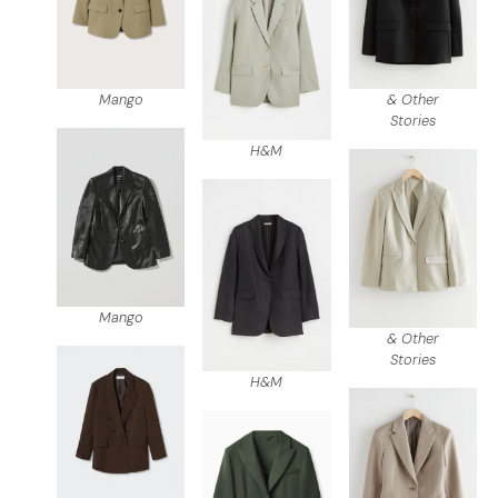
Mango
& Other
Stories
H&M
Mango
& Other
Stories
H&M