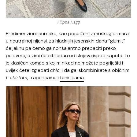
Filippa Hagg
Predimenzionirani sako, kao posuđen iz muškog ormara,
u neutralnoj nijansi, za hladnijih jesenskih dana “glumit”
će jaknu pa ćemo ga nonšalantno prebaciti preko
pulovera, a zimi će biti jedan od slojeva ispod kaputa. To
je klasičan komad s kojim nikad ne možete pogriješiti i
uvijek ćete izgledati
chic
, i da ga iskombinirate s običnim
t-shirtom
, trapericama i
tenisicama
.