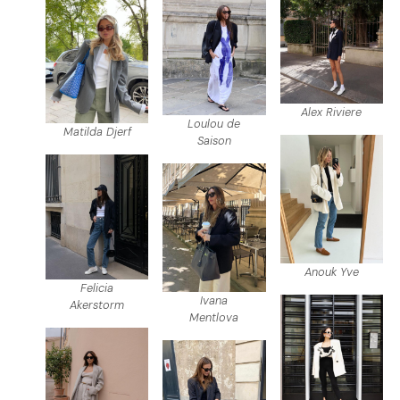
Alex Riviere
Loulou de
Matilda Djerf
Saison
Anouk Yve
Felicia
Ivana
Akerstorm
Mentlova