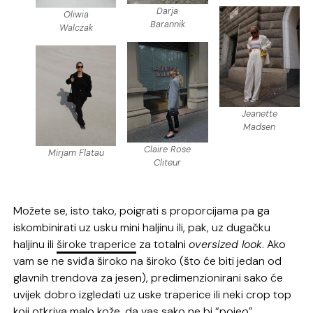
Darja
Oliwia
Barannik
Walczak
Jeanette
Madsen
Claire Rose
Mirjam Flatau
Cliteur
Možete se, isto tako, poigrati s proporcijama pa ga
iskombinirati uz usku mini haljinu ili, pak, uz dugačku
haljinu ili
široke traperice
za totalni
oversized look
. Ako
vam se ne sviđa široko na široko (što će biti jedan od
glavnih trendova za jesen), predimenzionirani sako će
uvijek dobro izgledati uz uske traperice ili neki crop top
koji otkriva malo kože, da vas sako ne bi “pojeo”.