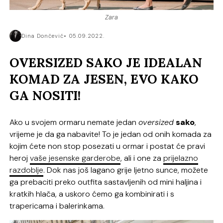
Zara
Dina Dončević
05.09.2022.
OVERSIZED SAKO JE IDEALAN
KOMAD ZA JESEN, EVO KAKO
GA NOSITI!
Ako u svojem ormaru nemate jedan
oversized
sako
,
vrijeme je da ga nabavite! To je jedan od onih komada za
kojim ćete non stop posezati u ormar i postat će pravi
heroj
vaše jesenske garderobe
, ali i one za
prijelazno
razdoblje
. Dok nas još lagano grije ljetno sunce, možete
ga prebaciti preko outfita sastavljenih od mini haljina i
kratkih hlača, a uskoro ćemo ga kombinirati i s
trapericama i balerinkama.