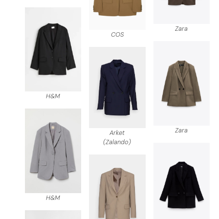
Zara
COS
H&M
Zara
Arket
(Zalando)
H&M