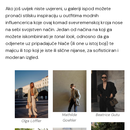
Ako još uvijek niste uvjereni, u galeriji ispod možete
pronaći stilsku inspiraciju u outfitima modnih
influencerica koje ovaj komad svevremenskoj kroja nose
na sebi svojstven način. Jedan od načina na koji ga
možete iskombinirati je
tonal look
, odnosno da ga
odjenete uz pripadajuće hlače (ili one u istoj boji) te
majicu ili top koji je iste ili slične nijanse, za sofisticiran i
moderan izgled.
Mathilde
Beatrice Gutu
Goehler
Olga Löffler