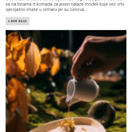
se na listama it komada za jesen nalaze modeli koje već vrlo
vjerojatno imate u ormaru jer su osnova...
4 MIN READ