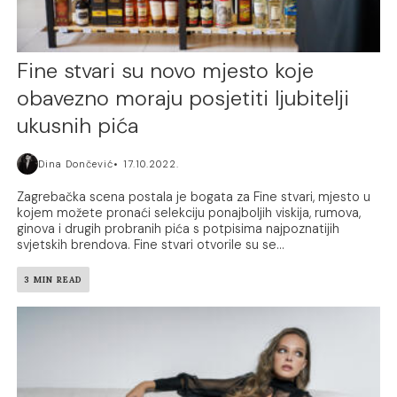
Fine stvari su novo mjesto koje
obavezno moraju posjetiti ljubitelji
ukusnih pića
Dina Dončević
17.10.2022.
Zagrebačka scena postala je bogata za Fine stvari, mjesto u
kojem možete pronaći selekciju ponajboljih viskija, rumova,
ginova i drugih probranih pića s potpisima najpoznatijih
svjetskih brendova. Fine stvari otvorile su se...
3 MIN READ