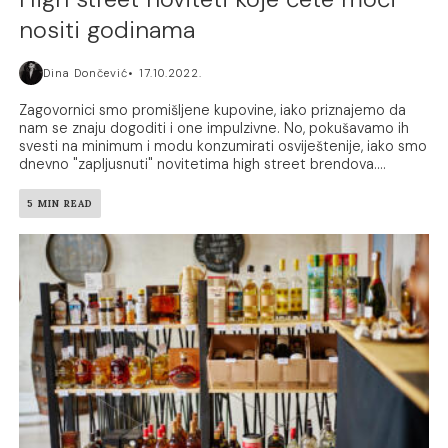
nositi godinama
Dina Dončević
17.10.2022.
Zagovornici smo promišljene kupovine, iako priznajemo da
nam se znaju dogoditi i one impulzivne. No, pokušavamo ih
svesti na minimum i modu konzumirati osviještenije, iako smo
dnevno "zapljusnuti" novitetima high street brendova....
5 MIN READ