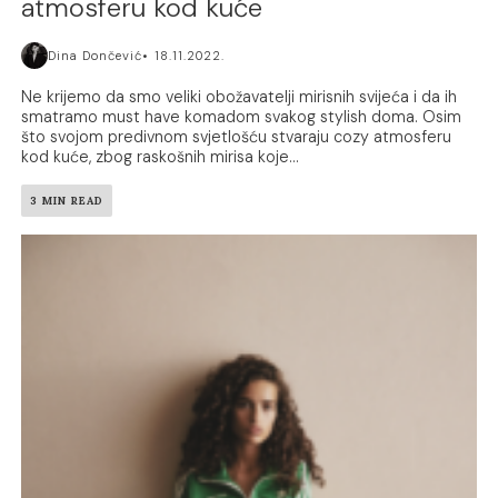
atmosferu kod kuće
Dina Dončević
18.11.2022.
Ne krijemo da smo veliki obožavatelji mirisnih svijeća i da ih
smatramo must have komadom svakog stylish doma. Osim
što svojom predivnom svjetlošću stvaraju cozy atmosferu
kod kuće, zbog raskošnih mirisa koje...
3 MIN READ