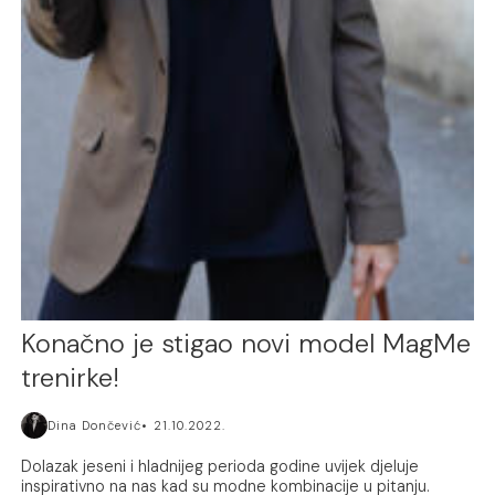
Konačno je stigao novi model MagMe
trenirke!
Dina Dončević
21.10.2022.
Dolazak jeseni i hladnijeg perioda godine uvijek djeluje
inspirativno na nas kad su modne kombinacije u pitanju.