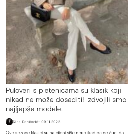
Puloveri s pletenicama su klasik koji
nikad ne može dosaditi! Izdvojili smo
najljepše modele…
Dina Dončević
09.11.2022.
Ove sezone klasici su na cijeni više nego ikad pa ne čudi da