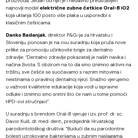
proizvoda. Jedan od njih je i nedavno predstavljen
najnoviji model
električne zubne četkice Oral-B iO2
koja uklanja 100 posto više plaka u usporedbi s
klasičnim četkicama.
Danko Badanjak
, direktor P&G-ja za Hrvatsku i
Sloveniju, ponosan je na ovu suradnju koja pruža nove
prilike za promociju učinkovite brige za dentalno
zdravlje: “Dentalno zdravlje pokazatelj je naših navika i
načina života. S obzirom na to da smo iznimno aktivni na
tržištu, sve češće se suočavamo s raznim mitovima i
neistinama o pravilnoj dentalnoj njezi. Snažno vjerujemo
u važnost kvalitetne edukacije koja vodi u ispravne
odluke i iznimno smo sretni što će nam u tome pomoći
HPD-ovi stručnjaci”.
U suradnju s brendom Oral-B vjeruje i izv. prof. dr. sc.
Davor Kuiš. dr. med. dent., predsjednik Hrvatskog
parodontološkog društva: “Budući da su parodontne
bolesti uzrokovane bakterijama u zubnim naslagama,