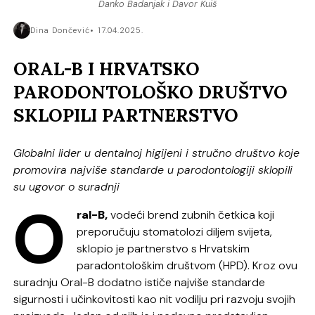
Danko Badanjak i Davor Kuiš
Dina Dončević
17.04.2025.
ORAL-B I HRVATSKO
PARODONTOLOŠKO DRUŠTVO
SKLOPILI PARTNERSTVO
Globalni lider u dentalnoj higijeni i stručno društvo koje
promovira najviše standarde u parodontologiji sklopili
su ugovor o suradnji
O
ral-B,
vodeći brend zubnih četkica koji
preporučuju stomatolozi diljem svijeta,
sklopio je partnerstvo s Hrvatskim
paradontološkim društvom (HPD). Kroz ovu
suradnju Oral-B dodatno ističe najviše standarde
sigurnosti i učinkovitosti kao nit vodilju pri razvoju svojih