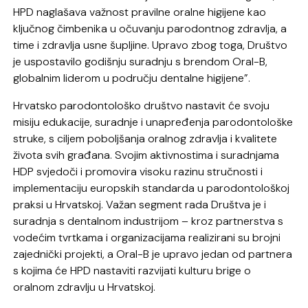
HPD naglašava važnost pravilne oralne higijene kao
ključnog čimbenika u očuvanju parodontnog zdravlja, a
time i zdravlja usne šupljine. Upravo zbog toga, Društvo
je uspostavilo godišnju suradnju s brendom Oral-B,
globalnim liderom u području dentalne higijene”.
Hrvatsko parodontološko društvo nastavit će svoju
misiju edukacije, suradnje i unapređenja parodontološke
struke, s ciljem poboljšanja oralnog zdravlja i kvalitete
života svih građana. Svojim aktivnostima i suradnjama
HDP svjedoči i promovira visoku razinu stručnosti i
implementaciju europskih standarda u parodontološkoj
praksi u Hrvatskoj. Važan segment rada Društva je i
suradnja s dentalnom industrijom – kroz partnerstva s
vodećim tvrtkama i organizacijama realizirani su brojni
zajednički projekti, a Oral-B je upravo jedan od partnera
s kojima će HPD nastaviti razvijati kulturu brige o
oralnom zdravlju u Hrvatskoj.