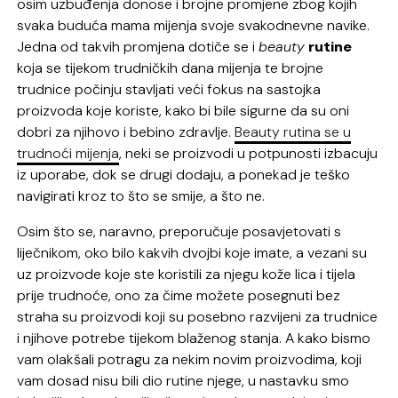
osim uzbuđenja donose i brojne promjene zbog kojih
svaka buduća mama mijenja svoje svakodnevne navike.
Jedna od takvih promjena dotiče se i
beauty
rutine
koja se tijekom trudničkih dana mijenja te brojne
trudnice počinju stavljati veći fokus na sastojka
proizvoda koje koriste, kako bi bile sigurne da su oni
dobri za njihovo i bebino zdravlje.
Beauty rutina se u
trudnoći mijenja
, neki se proizvodi u potpunosti izbacuju
iz uporabe, dok se drugi dodaju, a ponekad je teško
navigirati kroz to što se smije, a što ne.
Osim što se, naravno, preporučuje posavjetovati s
liječnikom, oko bilo kakvih dvojbi koje imate, a vezani su
uz proizvode koje ste koristili za njegu kože lica i tijela
prije trudnoće, ono za čime možete posegnuti bez
straha su proizvodi koji su posebno razvijeni za trudnice
i njihove potrebe tijekom blaženog stanja. A kako bismo
vam olakšali potragu za nekim novim proizvodima, koji
vam dosad nisu bili dio rutine njege, u nastavku smo