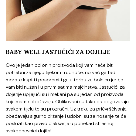
BABY WELL JASTUČIĆI ZA DOJILJE
Ovo je jedan od onih proizvoda koji vam neće biti
potrebni za njegu tijekom trudnoće, no već ga tad
morate kupiti i pospremiti ga u torbu za bolnicu jer će
vam biti nužan i u prvim satima majčinstva. Jastučići za
dojenje upijajući su i mekani pa su jedan od proizvoda
koje mame obožavaju. Oblikovani su tako da odgovaraju
svakom tijelu te su prozračni. Uz traku za pričvršćivanje,
obećavaju sigurno držanje i udobni su za nošenje te će
poslužiti kao pravo olakšanje u ponekad stresnoj
svakodnevnici dojilja!