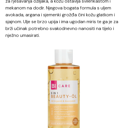
za rješavanja ožiljaka, a kožu ostavlja svilenkastom i
mekanom na dodir. Njegova bogata formula s uljem
avokada, argana i sjemenki grožđa čini kožu glatkom i
sjajnom. Ulje se brzo upija i ima ugodan miris te ga je za
brži učinak potrebno svakodnevno nanositi na tijelo i
nježno umasirati.