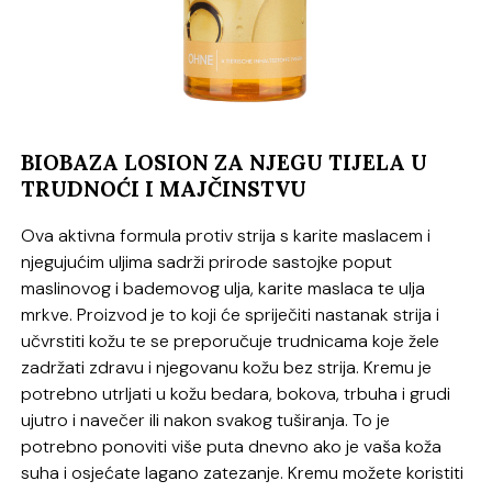
BIOBAZA LOSION ZA NJEGU TIJELA U
TRUDNOĆI I MAJČINSTVU
Ova aktivna formula protiv strija s karite maslacem i
njegujućim uljima sadrži prirode sastojke poput
maslinovog i bademovog ulja, karite maslaca te ulja
mrkve. Proizvod je to koji će spriječiti nastanak strija i
učvrstiti kožu te se preporučuje trudnicama koje žele
zadržati zdravu i njegovanu kožu bez strija. Kremu je
potrebno utrljati u kožu bedara, bokova, trbuha i grudi
ujutro i navečer ili nakon svakog tuširanja. To je
potrebno ponoviti više puta dnevno ako je vaša koža
suha i osjećate lagano zatezanje. Kremu možete koristiti