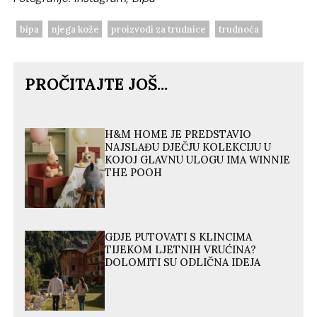
bipa
njega kože
proizvodi za trudnice
trudnoća
PROČITAJTE JOŠ...
H&M HOME JE PREDSTAVIO
NAJSLAĐU DJEČJU KOLEKCIJU U
KOJOJ GLAVNU ULOGU IMA WINNIE
THE POOH
GDJE PUTOVATI S KLINCIMA
TIJEKOM LJETNIH VRUĆINA?
DOLOMITI SU ODLIČNA IDEJA