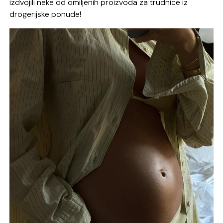
izdvojili neke od omiljenih proizvoda za trudnice iz
drogerijske ponude!