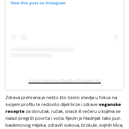
View this post on Instagram
A post shared by MagMe (@magme.hr)
Zdrava prehrana je nešto što često stavlja u fokus na
svojem profilu te redovito dijeli brze i zdrave
veganske
recepte
za doručak, ručak,
snack
ili večeru u kojima se
nalazi pregršt povrća i voća. Njezin je hladnjak tako pun
bademovog mlijeka, zdravih sokova, brokule, sojinih klica,