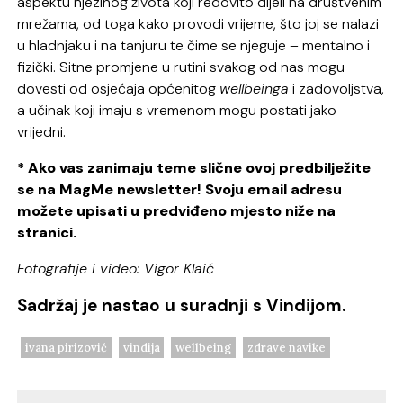
aspektu njezinog života koji redovito dijeli na društvenim
mrežama, od toga kako provodi vrijeme, što joj se nalazi
u hladnjaku i na tanjuru te čime se njeguje – mentalno i
fizički. Sitne promjene u rutini svakog od nas mogu
dovesti od osjećaja općenitog
wellbeinga
i zadovoljstva,
a učinak koji imaju s vremenom mogu postati jako
vrijedni.
* Ako vas zanimaju teme slične ovoj predbilježite
se na MagMe newsletter! Svoju email adresu
možete upisati u predviđeno mjesto niže na
stranici.
Fotografije i video: Vigor Klaić
Sadržaj je nastao u suradnji s Vindijom.
ivana pirizović
vindija
wellbeing
zdrave navike