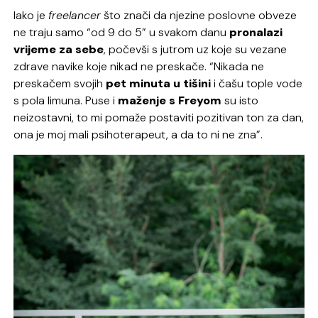
Iako je
freelancer
što znači da njezine poslovne obveze
ne traju samo “od 9 do 5” u svakom danu
pronalazi
vrijeme za sebe
, počevši s jutrom uz koje su vezane
zdrave navike koje nikad ne preskače. “Nikada ne
preskačem svojih
pet minuta u tišini
i čašu tople vode
s pola limuna. Puse i
maženje s Freyom
su isto
neizostavni, to mi pomaže postaviti pozitivan ton za dan,
ona je moj mali psihoterapeut, a da to ni ne zna”.