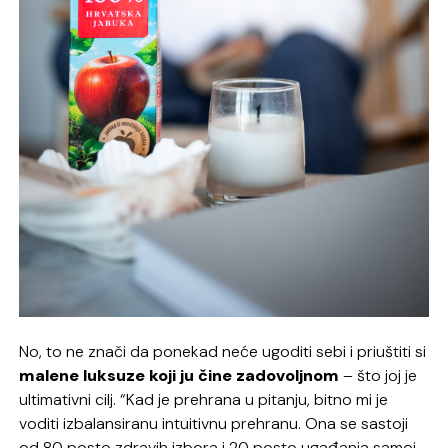
No, to ne znači da ponekad neće ugoditi sebi i priuštiti si
malene luksuze koji ju čine zadovoljnom
– što joj je
ultimativni cilj. “Kad je prehrana u pitanju, bitno mi je
voditi izbalansiranu intuitivnu prehranu. Ona se sastoji
od 80 posto zdravih izbora i 20 posto ugađanja samoj