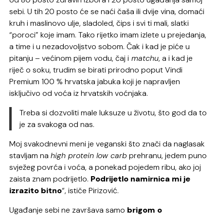
sebi. U tih 20 posto će se naći čaša ili dvije vina, domaći
kruh i maslinovo ulje, sladoled, čips i svi ti mali, slatki
“poroci” koje imam. Tako rijetko imam izlete u prejedanja,
a time i u nezadovoljstvo sobom. Čak i kad je piće u
pitanju – većinom pijem vodu, čaj i
matchu
, a i kad je
riječ o soku, trudim se birati prirodno poput Vindi
Premium 100 % hrvatska jabuka koji je napravljen
isključivo od voća iz hrvatskih voćnjaka.
Treba si dozvoliti male luksuze u životu, što god da to
je za svakoga od nas.
Moj svakodnevni meni je veganski što znači da naglasak
stavljam na
high protein low carb
prehranu, jedem puno
svježeg povrća i voća, a ponekad pojedem ribu, ako joj
zaista znam podrijetlo.
Podrijetlo namirnica mi je
izrazito bitno
“, ističe Pirizović.
Ugađanje sebi ne završava samo
brigom o