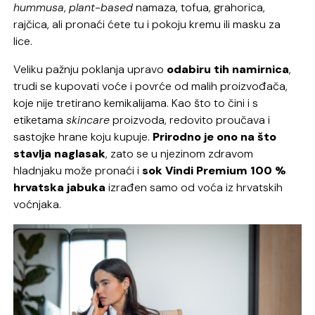
hummusa
,
plant-based
namaza, tofua, grahorica,
rajčica, ali pronaći ćete tu i pokoju kremu ili masku za
lice.
Veliku pažnju poklanja upravo
odabiru tih namirnica
,
trudi se kupovati voće i povrće od malih proizvođača,
koje nije tretirano kemikalijama. Kao što to čini i s
etiketama
skincare
proizvoda, redovito proučava i
sastojke hrane koju kupuje.
Prirodno je ono na što
stavlja naglasak
, zato se u njezinom zdravom
hladnjaku može pronaći i
sok Vindi Premium 100 %
hrvatska jabuka
izrađen samo od voća iz hrvatskih
voćnjaka.