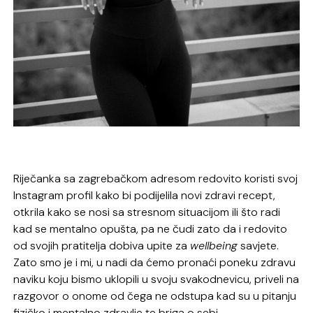
Riječanka sa zagrebačkom adresom redovito koristi svoj
Instagram profil kako bi podijelila novi zdravi recept,
otkrila kako se nosi sa stresnom situacijom ili što radi
kad se mentalno opušta, pa ne čudi zato da i redovito
od svojih pratitelja dobiva upite za
wellbeing
savjete.
Zato smo je i mi, u nadi da ćemo pronaći poneku zdravu
naviku koju bismo uklopili u svoju svakodnevicu, priveli na
razgovor o onome od čega ne odstupa kad su u pitanju
fizičko i mentalno zdravlje te briga o sebi.