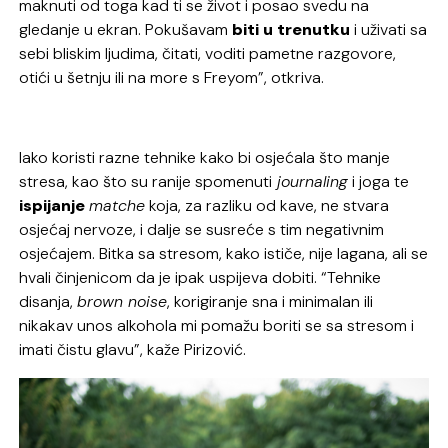
maknuti od toga kad ti se život i posao svedu na
gledanje u ekran. Pokušavam
biti u trenutku
i uživati sa
sebi bliskim ljudima, čitati, voditi pametne razgovore,
otići u šetnju ili na more s Freyom”, otkriva.
Iako koristi razne tehnike kako bi osjećala što manje
stresa, kao što su ranije spomenuti
journaling
i joga te
ispijanje
matche
koja, za razliku od kave, ne stvara
osjećaj nervoze, i dalje se susreće s tim negativnim
osjećajem. Bitka sa stresom, kako ističe, nije lagana, ali se
hvali činjenicom da je ipak uspijeva dobiti. “Tehnike
disanja,
brown noise
, korigiranje sna i minimalan ili
nikakav unos alkohola mi pomažu boriti se sa stresom i
imati čistu glavu”, kaže Pirizović.