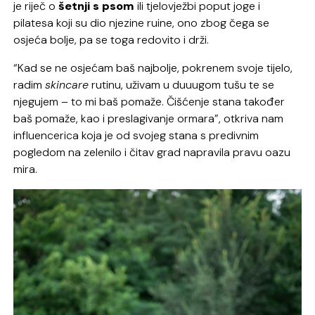
je riječ o
šetnji s psom
ili tjelovježbi poput joge i
pilatesa koji su dio njezine ruine, ono zbog čega se
osjeća bolje, pa se toga redovito i drži.
“Kad se ne osjećam baš najbolje, pokrenem svoje tijelo,
radim
skincare
rutinu, uživam u duuugom tušu te se
njegujem – to mi baš pomaže. Čišćenje stana također
baš pomaže, kao i preslagivanje ormara”, otkriva nam
influencerica koja je od svojeg stana s predivnim
pogledom na zelenilo i čitav grad napravila pravu oazu
mira.