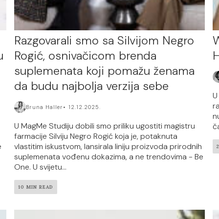
Razgovarali smo sa Silvijom Negro
W
u
Rogić, osnivačicom brenda
H
suplemenata koji pomažu ženama
da budu najbolja verzija sebe
U
r
Bruna Haller
12.12.2025.
n
U MagMe Studiju dobili smo priliku ugostiti magistru
ča
farmacije Silviju Negro Rogić koja je, potaknuta
e
vlastitim iskustvom, lansirala liniju proizvoda prirodnih
suplemenata vođenu dokazima, a ne trendovima - Be
One. U svijetu...
10 MIN READ