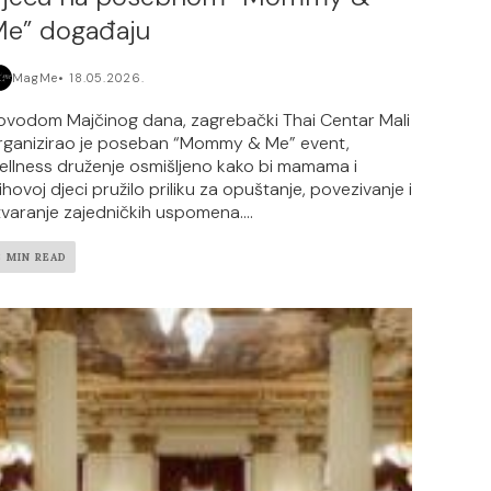
e” događaju
MagMe
18.05.2026.
ovodom Majčinog dana, zagrebački Thai Centar Mali
rganizirao je poseban “Mommy & Me” event,
ellness druženje osmišljeno kako bi mamama i
jihovoj djeci pružilo priliku za opuštanje, povezivanje i
tvaranje zajedničkih uspomena....
3 MIN READ