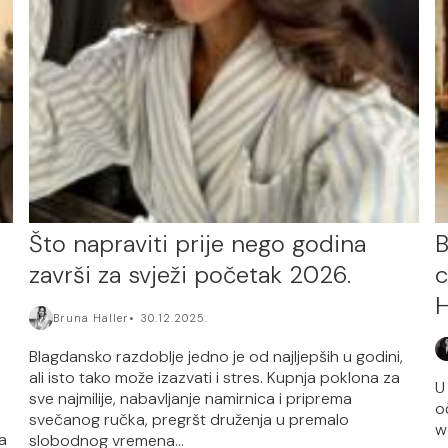
Što napraviti prije nego godina
B
završi za svježi početak 2026.
c
H
Bruna Haller
30.12.2025.
Blagdansko razdoblje jedno je od najljepših u godini,
ali isto tako može izazvati i stres. Kupnja poklona za
U
sve najmilije, nabavljanje namirnica i priprema
o
svečanog ručka, pregršt druženja u premalo
w
a
slobodnog vremena...