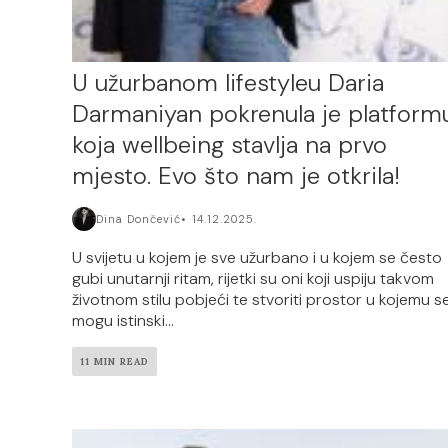
U užurbanom lifestyleu Daria
Darmaniyan pokrenula je platform
koja wellbeing stavlja na prvo
mjesto. Evo što nam je otkrila!
Dina Dončević
14.12.2025.
U svijetu u kojem je sve užurbano i u kojem se često
gubi unutarnji ritam, rijetki su oni koji uspiju takvom
životnom stilu pobjeći te stvoriti prostor u kojemu s
mogu istinski...
11 MIN READ