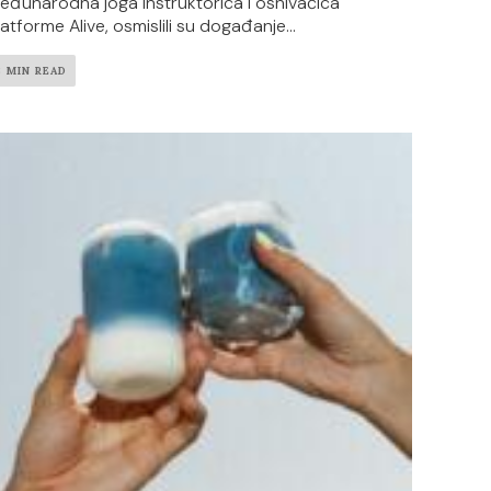
eđunarodna joga instruktorica i osnivačica
latforme Alive, osmislili su događanje...
3 MIN READ