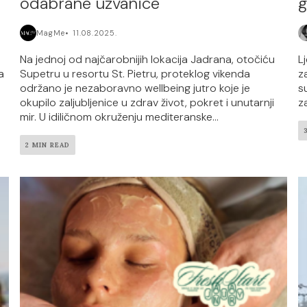
odabrane uzvanice
g
MagMe
11.08.2025.
Na jednoj od najčarobnijih lokacija Jadrana, otočiću
L
a
Supetru u resortu St. Pietru, proteklog vikenda
z
održano je nezaboravno wellbeing jutro koje je
s
okupilo zaljubljenice u zdrav život, pokret i unutarnji
z
mir. U idiličnom okruženju mediteranske...
2 MIN READ