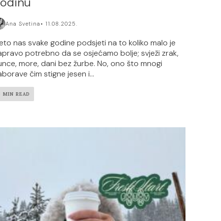
odinu
Ana Svetina
11.08.2025.
jeto nas svake godine podsjeti na to koliko malo je
apravo potrebno da se osjećamo bolje; svježi zrak,
unce, more, dani bez žurbe. No, ono što mnogi
aborave čim stigne jesen i...
3 MIN READ