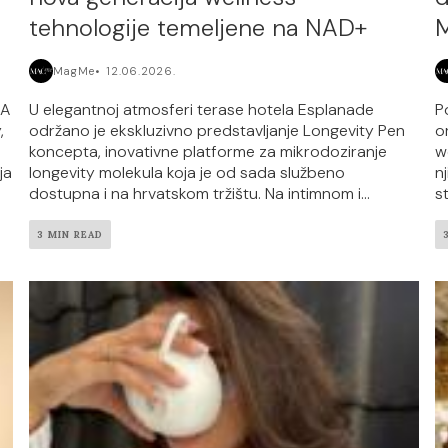
tehnologije temeljene na NAD+
M
MagMe
12.06.2026.
IA
U elegantnoj atmosferi terase hotela Esplanade
P
,
održano je ekskluzivno predstavljanje Longevity Pen
o
koncepta, inovativne platforme za mikrodoziranje
w
ja
longevity molekula koja je od sada službeno
n
dostupna i na hrvatskom tržištu. Na intimnom i...
s
3 MIN READ