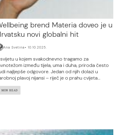
ellbeing brend Materia doveo je u
rvatsku novi globalni hit
Ana Svetina
10.10.2025.
 svijetu u kojem svakodnevno tragamo za
avnotežom između tijela, uma i duha, priroda često
udi najljepše odgovore. Jedan od njih dolazi u
robnoj plavoj nijansi – riječ je o prahu cvijeta...
2 MIN READ