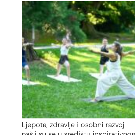
Ljepota, zdravlje i osobni razvoj
našli su se u središtu inspirativno