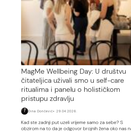
MagMe Wellbeing Day: U društvu
čitateljica uživali smo u self-care
ritualima i panelu o holističkom
pristupu zdravlju
Dina Dončević
29.04.2026.
Kad ste zadnji put uzeli vrijeme samo za sebe? S
obzirom na to da je odgovor brojnih žena oko nas n