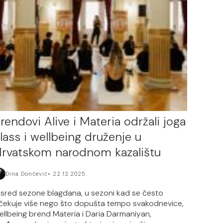
rendovi Alive i Materia održali joga
lass i wellbeing druženje u
rvatskom narodnom kazalištu
Dina Dončević
22.12.2025.
 sred sezone blagdana, u sezoni kad se često
čekuje više nego što dopušta tempo svakodnevice,
ellbeing brend Materia i Daria Darmaniyan,