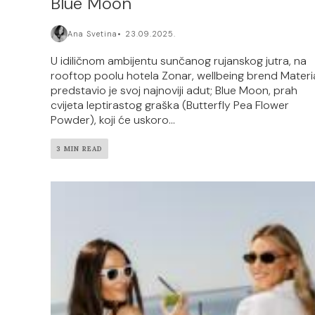
Blue Moon
Ana Svetina
23.09.2025.
U idiličnom ambijentu sunčanog rujanskog jutra, na
rooftop poolu hotela Zonar, wellbeing brend Materi
predstavio je svoj najnoviji adut; Blue Moon, prah
cvijeta leptirastog graška (Butterfly Pea Flower
Powder), koji će uskoro...
3 MIN READ