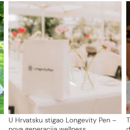
U Hrvatsku stigao Longevity Pen –
T
g
nova generacija wellness