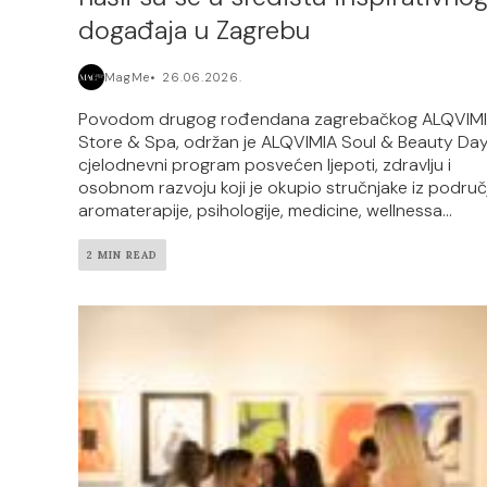
događaja u Zagrebu
MagMe
26.06.2026.
Povodom drugog rođendana zagrebačkog ALQVIM
Store & Spa, održan je ALQVIMIA Soul & Beauty Day
cjelodnevni program posvećen ljepoti, zdravlju i
osobnom razvoju koji je okupio stručnjake iz područ
aromaterapije, psihologije, medicine, wellnessa...
2 MIN READ