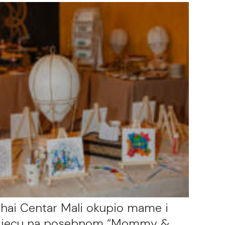
hai Centar Mali okupio mame i
djecu na posebnom “Mommy &