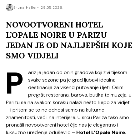
Bruna Haller
29.05.2026.
NOVOOTVORENI HOTEL
L’OPALE NOIRE U PARIZU
JEDAN JE OD NAJLJEPŠIH KOJE
SMO VIDJELI
P
ariz je jedan od onih gradova koji živi tijekom
svake sezone pa je grad ljubavi idealna
destinacija za vikend putovanje i ljeti. Osim
pregršt restorana, barova, butika te muzeja, u
Parizu se na svakom koraku nalazi nešto lijepo za vidjeti
– i pritom se to ne odnosi samo na kulturne
znamenitosti, već i na interijere. U srcu Pariza tako smo
pronašli novootvoreni hotel čije nas je elegantno i
luksuzno uređenje oduševilo –
Hotel L’Opale Noire
.