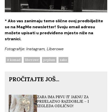
* Ako vas zanimaju teme slične ovoj predbilježite
se na MagMe newsletter! Svoju email adresu
možete upisati u predviđeno mjesto niže na
stranici.
Fotografije: Instagram, Liberowe
it komad
liberowe
peplum
sako
PROČITAJTE JOŠ...
ZARA IMA PRVU IT JAKNU ZA
PRIJELAZNO RAZDOBLJE – I
IZGLEDA ODLIČNO!