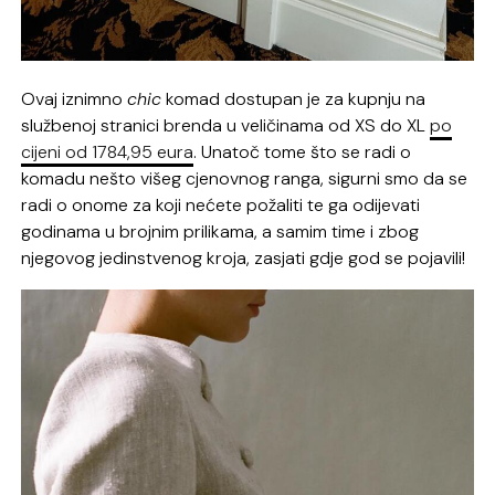
Ovaj iznimno
chic
komad dostupan je za kupnju na
službenoj stranici brenda u veličinama od XS do XL
po
cijeni od 1784,95 eura
. Unatoč tome što se radi o
komadu nešto višeg cjenovnog ranga, sigurni smo da se
radi o onome za koji nećete požaliti te ga odijevati
godinama u brojnim prilikama, a samim time i zbog
njegovog jedinstvenog kroja, zasjati gdje god se pojavili!