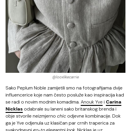
@looxlikecarrie
Sako Peplum Noble zamijetili smo na fotografijama dvije
influencerice koje nam često posluže kao inspiracija kad
se radi o novim modnim komadima.
Anouk Yve
i
Carina
Nicklas
odabrale su laneni sako britanskog brenda i
obje stvorile neizmjerno
chic
odjevne kombinacije. Dok
ga je Yve odjenula uz klasičan par crnih traperica za
svakodnevni
go-to
elegantni
look
, Nicklas je uz