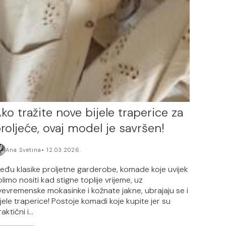
ko tražite nove bijele traperice za
roljeće, ovaj model je savršen!
Ana Svetina
12.03.2026.
eđu klasike proljetne garderobe, komade koje uvijek
olimo nositi kad stigne toplije vrijeme, uz
vevremenske mokasinke i kožnate jakne, ubrajaju se i
ijele traperice! Postoje komadi koje kupite jer su
aktični i...