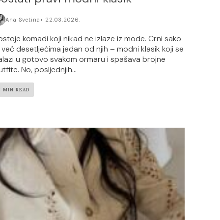
Ana Svetina
22.03.2026.
ostoje komadi koji nikad ne izlaze iz mode. Crni sako
e već desetljećima jedan od njih – modni klasik koji se
alazi u gotovo svakom ormaru i spašava brojne
tfite. No, posljednjih...
3 MIN READ