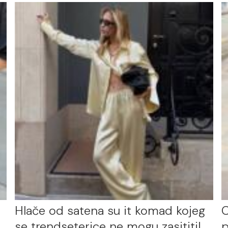
Hlače od satena su it komad kojeg
C
se trendseterice ne mogu zasititi!
p