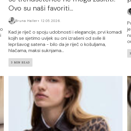
Ovo su naši favoriti…
Bruna Haller
12.05.2026.
P
vo
j
Kad je riječ o spoju udobnosti i elegancije, prvi komadi
i
n
kojih se sjetimo uvijek su oni izrašeni od svile ili
ou
lepršavog satena - bilo da je riječ o košuljama,
hlačama, maksi suknjama...
3 MIN READ