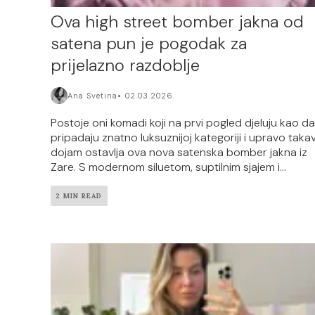
Ova high street bomber jakna od
satena pun je pogodak za
prijelazno razdoblje
Ana Svetina
02.03.2026.
Postoje oni komadi koji na prvi pogled djeluju kao da
pripadaju znatno luksuznijoj kategoriji i upravo taka
dojam ostavlja ova nova satenska bomber jakna iz
Zare. S modernom siluetom, suptilnim sjajem i...
2 MIN READ