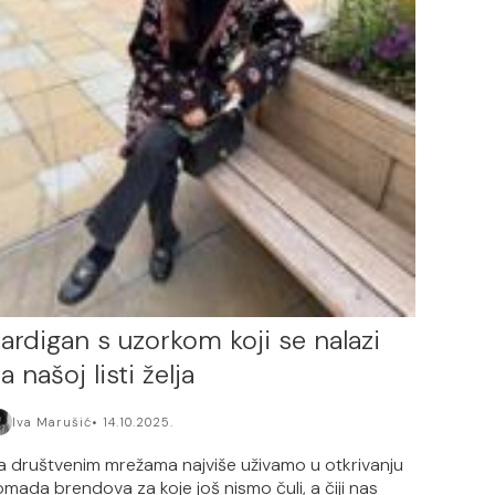
ardigan s uzorkom koji se nalazi
a našoj listi želja
Iva Marušić
14.10.2025.
a društvenim mrežama najviše uživamo u otkrivanju
omada brendova za koje još nismo čuli, a čiji nas