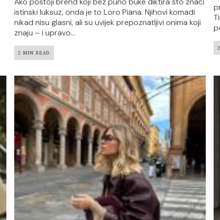
Ako postoji brend koji bez puno buke diktira što znači
p
istinski luksuz, onda je to Loro Piana. Njihovi komadi
T
nikad nisu glasni, ali su uvijek prepoznatljivi onima koji
p
znaju – i upravo...
2 MIN READ