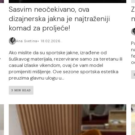
Sasvim neočekivano, ova
Z
dizajnerska jakna je najtraženiji
n
komad za proljeće!
Ana Svetina
18.02.2026.
P
n
Ako mislite da su sportske jakne, izrađene od
f
v
šuškavog materijala, rezervirane samo za teretanu ili
od
casual izlaske vikendom, ovaj će vam model
promijeniti mišljenje. Ove sezone sportska estetika
preuzima glavnu ulogu u...
3 MIN READ