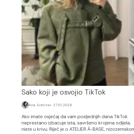
Sako koji je osvojio TikTok
Ana Svetina
27.01.2026.
Ako imate osjećaj da vam posljednjih dana TikTok
neprestano izbacuje ista, savršeno krojena odijela,
niste u krivu. Riječ je o ATELIER À-BASE, nizozemsko