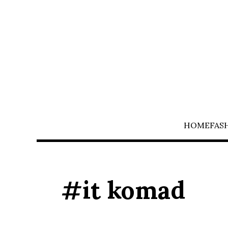
HOME
FAS
#it komad