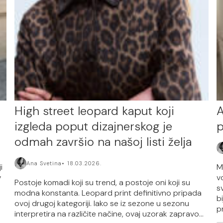
High street leopard kaput koji
A
izgleda poput dizajnerskog je
p
odmah završio na našoj listi želja
Ana Svetina
18.03.2026.
i
M
v
v
Postoje komadi koji su trend, a postoje oni koji su
s
modna konstanta. Leopard print definitivno pripada
b
ovoj drugoj kategoriji. Iako se iz sezone u sezonu
pr
interpretira na različite načine, ovaj uzorak zapravo...