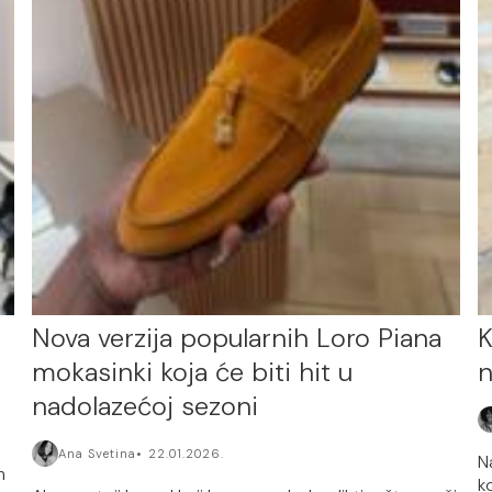
Nova verzija popularnih Loro Piana
K
mokasinki koja će biti hit u
n
nadolazećoj sezoni
Ana Svetina
22.01.2026.
N
m
k