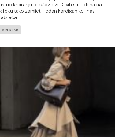
ristup kreiranju oduševljava. Ovih smo dana na
ikToku tako zamijetili jedan kardigan koji nas
odsjeća...
2 MIN READ