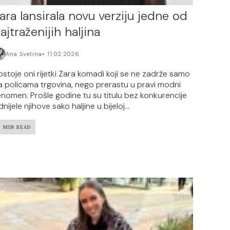
ara lansirala novu verziju jedne od
ajtraženijih haljina
Ana Svetina
11.02.2026.
ostoje oni rijetki Zara komadi koji se ne zadrže samo
a policama trgovina, nego prerastu u pravi modni
enomen. Prošle godine tu su titulu bez konkurencije
nijele njihove sako haljine u bijeloj...
3 MIN READ