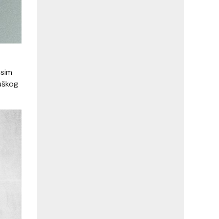
Osim
muškog