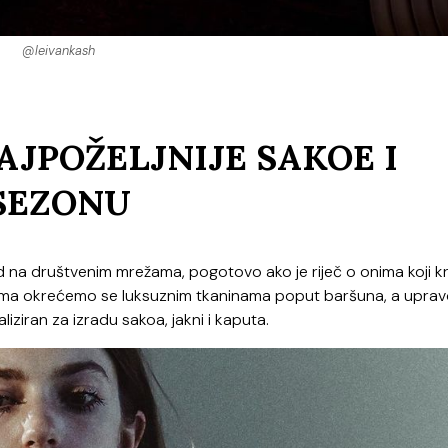
@leivankash
AJPOŽELJNIJE SAKOE I
SEZONU
 na društvenim mrežama, pogotovo ako je riječ o onima koji kr
dima okrećemo se luksuznim tkaninama poput baršuna, a upra
jaliziran za izradu sakoa, jakni i kaputa.