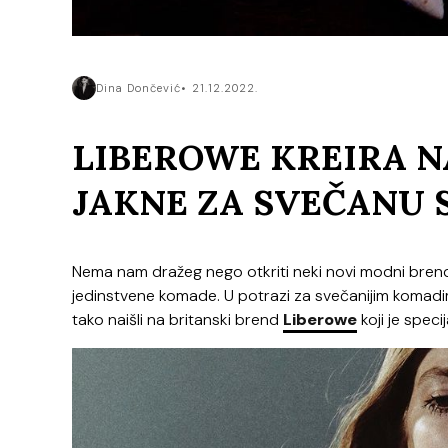
Dina Dončević
21.12.2022.
LIBEROWE KREIRA N
JAKNE ZA SVEČANU 
Nema nam dražeg nego otkriti neki novi modni brend
jedinstvene komade. U potrazi za svečanijim koma
tako naišli na britanski brend
Liberowe
koji je speci