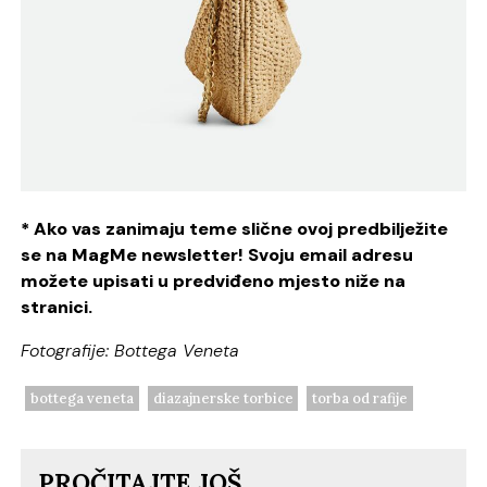
* Ako vas zanimaju teme slične ovoj predbilježite
se na MagMe newsletter! Svoju email adresu
možete upisati u predviđeno mjesto niže na
stranici.
Fotografije: Bottega Veneta
bottega veneta
diazajnerske torbice
torba od rafije
PROČITAJTE JOŠ...