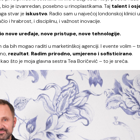
jeta, bio je izvanredan, posebno u rinoplastikama. Taj
talent i osj
uga stvar je
iskustvo
. Radio sam u najvećoj londonskoj klinici u
 i hrabrost, i disciplinu, i važnost inovacije.
o nove uređaje, nove pristupe, nove tehnologije.
m da bih mogao raditi u marketinškoj agenciji. I evente volim – 
vno,
rezultat
.
Radim prirodno, umjereno i sofisticirano
.
 kao što je moja glavna sestra Tea Boričević – to je sreća.