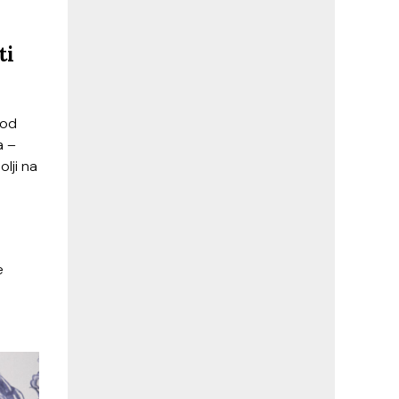
ti
 od
a –
olji na
e