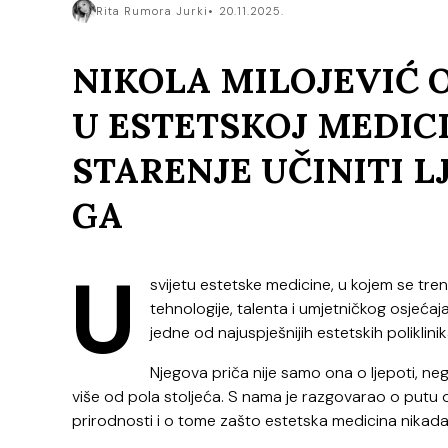
Rita Rumora Jurki
20.11.2025.
NIKOLA MILOJEVIĆ 
U ESTETSKOJ MEDICI
STARENJE UČINITI L
GA
U
svijetu estetske medicine, u kojem se tren
tehnologije, talenta i umjetničkog osjećaja
jedne od najuspješnijih estetskih poliklini
Njegova priča nije samo ona o ljepoti, nego
više od pola stoljeća. S nama je razgovarao o putu
prirodnosti i o tome zašto estetska medicina nikada