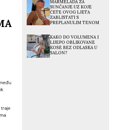
MARMELADA ZA
SUNČANJE UZ KOJE
ĆETE OVOG LJETA
ZABLISTATI S
MA
PREPLANULIM TENOM
KAKO DO VOLUMENA I
LIJEPO OBLIKOVANE
KOSE BEZ ODLASKA U
SALON?
između
ik
 traje
ama