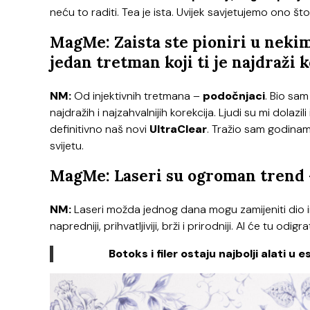
neću to raditi. Tea je ista. Uvijek savjetujemo ono što
MagMe: Zaista ste pioniri u nekim
jedan tretman koji ti je najdraži ko
NM:
Od injektivnih tretmana –
podočnjaci
. Bio sam
najdražih i najzahvalnijih korekcija. Ljudi su mi dolaz
definitivno naš novi
UltraClear
. Tražio sam godina
svijetu.
MagMe: Laseri su ogroman trend – 
NM:
Laseri možda jednog dana mogu zamijeniti dio inj
napredniji, prihvatljiviji, brži i prirodniji. AI će tu odigr
Botoks i filer ostaju najbolji alati 