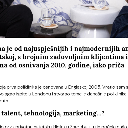
a je od najuspješnijih i najmodernijih an
tskoj, s brojnim zadovoljnim klijentima i
a od osnivanja 2010. godine, iako priča
moja prva poliklinika je osnovana u Engleskoj 2005. Vratio sam 
lagao ispite u Londonu i stvarao temelje današnje poliklinike.
puta.
– talent, tehnologija, marketing…?
io prvu privatnu estetsku kliniku u Zagrebu, i tu je počela naša