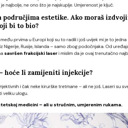
 je najbolje, ne ono što je najskuplje. Umjerenost je ključ.
 područjima estetike. Ako moraš izdvoji
ji bi to bio?
 među prvima u Europi koji su to radili i još uvijek mi je to jedna
ili iz Nigerije, Rusije, Islanda – samo zbog podočnjaka. Od uređaj
ma
savršen frakcijski laser
i mislim da je ovaj trenutačno najb
hoće li zamijeniti injekcije?
ektivnih i čak neke kirurške tretmane – ali ne još. Laseri su sv
ati veliku ulogu.
u estetskoj medicini – ali u stručnim, umjerenim rukama.