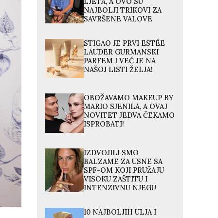
LJETA, A OVO SU
NAJBOLJI TRIKOVI ZA
SAVRŠENE VALOVE
STIGAO JE PRVI ESTÉE
LAUDER GURMANSKI
PARFEM I VEĆ JE NA
NAŠOJ LISTI ŽELJA!
OBOŽAVAMO MAKEUP BY
MARIO SJENILA, A OVAJ
NOVITET JEDVA ČEKAMO
ISPROBATI!
IZDVOJILI SMO
BALZAME ZA USNE SA
SPF-OM KOJI PRUŽAJU
VISOKU ZAŠTITU I
INTENZIVNU NJEGU
10 NAJBOLJIH ULJA I