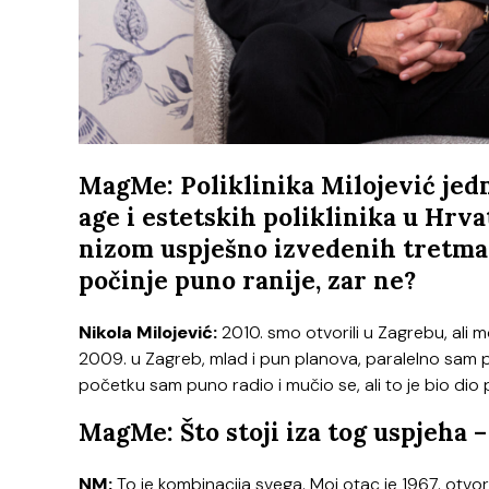
MagMe: Poliklinika Milojević jedn
age i estetskih poliklinika u Hrva
nizom uspješno izvedenih tretman
počinje puno ranije, zar ne?
Nikola Milojević:
2010. smo otvorili u Zagrebu, ali 
2009. u Zagreb, mlad i pun planova, paralelno sam po
početku sam puno radio i mučio se, ali to je bio dio 
MagMe: Što stoji iza tog uspjeha 
NM:
To je kombinacija svega. Moj otac je 1967. otvor