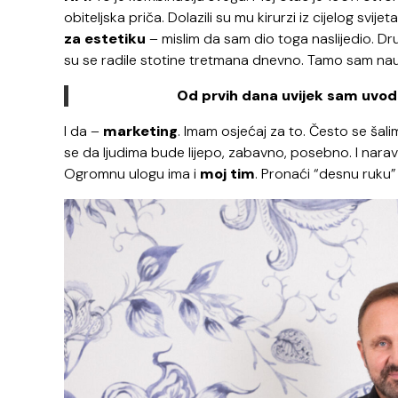
obiteljska priča. Dolazili su mu kirurzi iz cijelog svi
za estetiku
– mislim da sam dio toga naslijedio. Dr
su se radile stotine tretmana dnevno. Tamo sam naučio
Od prvih dana uvijek sam uvodi
I da –
marketing
. Imam osjećaj za to. Često se šali
se da ljudima bude lijepo, zabavno, posebno. I nara
Ogromnu ulogu ima i
moj tim
. Pronaći “desnu ruku”