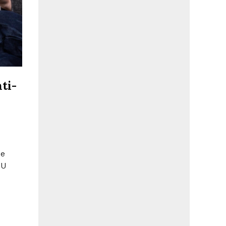
ti-
se
 U