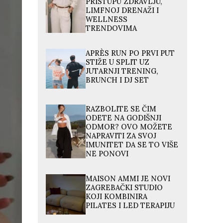
PRISTUPU ZDRAVLJU,
LIMFNOJ DRENAŽI I
WELLNESS
TRENDOVIMA
APRÈS RUN PO PRVI PUT
STIŽE U SPLIT UZ
JUTARNJI TRENING,
BRUNCH I DJ SET
RAZBOLITE SE ČIM
ODETE NA GODIŠNJI
ODMOR? OVO MOŽETE
NAPRAVITI ZA SVOJ
IMUNITET DA SE TO VIŠE
NE PONOVI
MAISON AMMI JE NOVI
ZAGREBAČKI STUDIO
KOJI KOMBINIRA
PILATES I LED TERAPIJU