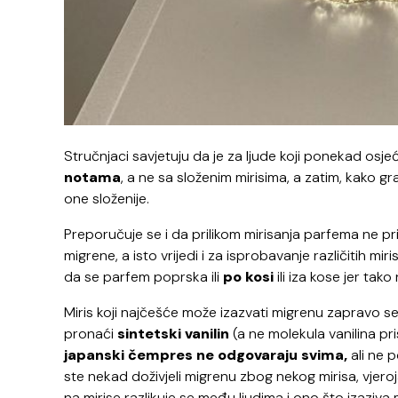
Stručnjaci savjetuju da je za ljude koji ponekad osj
notama
, a ne sa složenim mirisima, a zatim, kako gr
one složenije.
Preporučuje se i da prilikom mirisanja parfema ne pri
migrene, a isto vrijedi i za isprobavanje različitih m
da se parfem poprska ili
po kosi
ili iza kose jer tako
Miris koji najčešće može izazvati migrenu zapravo se 
pronaći
sintetski vanilin
(a ne molekula vanilina pri
japanski čempres ne odgovaraju svima,
ali ne p
ste nekad doživjeli migrenu zbog nekog mirisa, vjeroj
na mirise razlikuje se među ljudima i ono što izazi