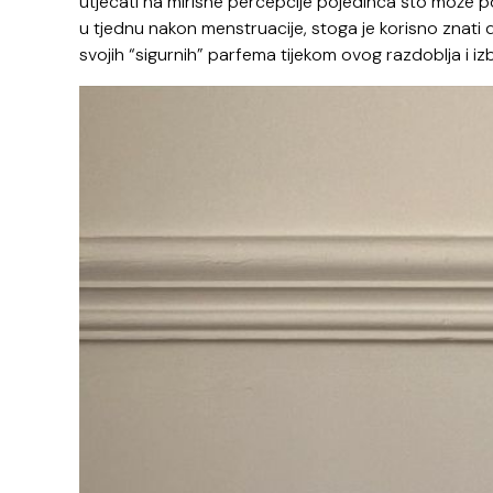
utjecati na mirisne percepcije pojedinca što može po
u tjednu nakon menstruacije, stoga je korisno znati 
svojih “sigurnih” parfema tijekom ovog razdoblja i i