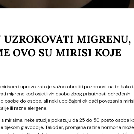
 UZROKOVATI MIGRENU,
E OVO SU MIRISI KOJE
mirisom i upravo zato je važno obratiti pozornost na to kako i
zvati migrene kod osjetljivih osoba zbog prisutnosti određenih
 od osobe do osobe, ali neki uobičajeni okidači povezani s miri
lije ili razne alergene.
 s mirisima, neke studije pokazuju da 25 do 50 posto osoba k
ise tijekom glavobolje. Također, promjena razine hormona može