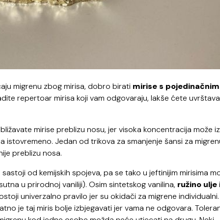
ećaju migrenu zbog mirisa, dobro birati
mirise s pojedinačnim
adite repertoar mirisa koji vam odgovaraju, lakše ćete uvrštavat
bližavate mirise preblizu nosu, jer visoka koncentracija može i
irisa istovremeno. Jedan od trikova za smanjenje šansi za migren
 nije preblizu nosa.
sastoji od kemijskih spojeva, pa se tako u jeftinijim mirisima m
sutna u prirodnoj vaniliji). Osim sintetskog vanilina,
ružino ulje
ostoji univerzalno pravilo jer su okidači za migrene individualni
atno je taj miris bolje izbjegavati jer vama ne odgovara. Toleran
va migrenu kod jedne osobe možda neće utjecati na drugu. Neki