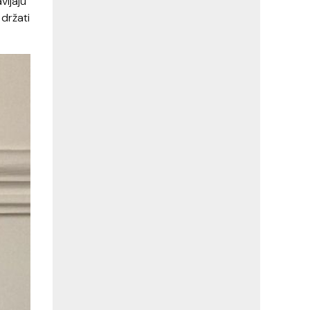
vljaju
 držati