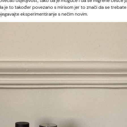
većati osjetljivost, tako da je moguće i da se migrene češće ja
da je to također povezano s mirisom jer to znači da se trebate
zbjegavajte eksperimentiranje s nečim novim.