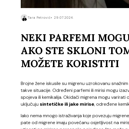
Tara Petrović
29.07.2024.
NEKI PARFEMI MOGU
AKO STE SKLONI TOM
MOŽETE KORISTITI
Brojne žene iskusile su migrenu uzrokovanu snažnim 
takve situacije. Određeni parfemi ili mirisi mogu iza
spojeva ili kemikalija. Okidači migrena mogu varirati
uključuju
sintetičke ili jake mirise
, određene kemika
Iako nema mnogo istraživanja koje povezuju migrene
pate od migrene imaju povećanu osjetljivost na mir