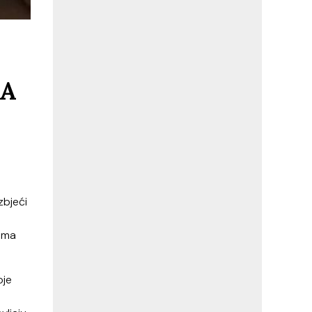
 A
zbjeći
sima
oje