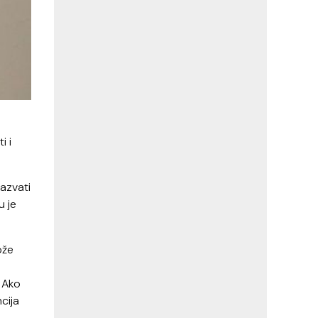
i i
zazvati
u je
ože
i
. Ako
cija