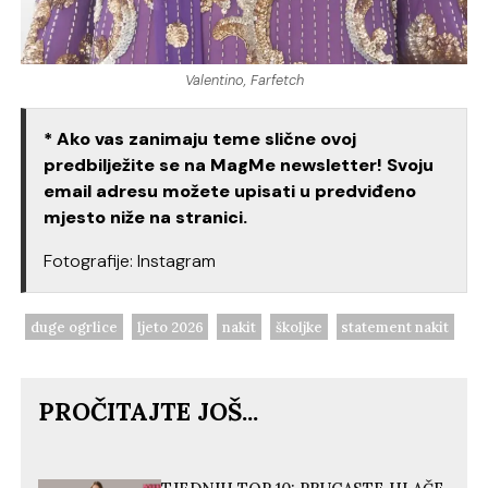
Valentino, Farfetch
* Ako vas zanimaju teme slične ovoj
predbilježite se na MagMe newsletter! Svoju
email adresu možete upisati u predviđeno
mjesto niže na stranici.
Fotografije: Instagram
duge ogrlice
ljeto 2026
nakit
školjke
statement nakit
PROČITAJTE JOŠ...