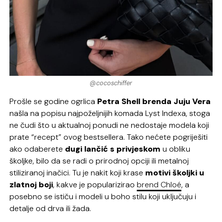
@cocoschiffer
Prošle se godine ogrlica
Petra Shell brenda Juju Vera
našla na popisu najpoželjnijih komada Lyst Indexa, stoga
ne čudi što u aktualnoj ponudi ne nedostaje modela koji
prate “recept” ovog bestsellera. Tako nećete pogriješiti
ako odaberete
dugi lančić s privjeskom
u obliku
školjke, bilo da se radi o prirodnoj opciji ili metalnoj
stiliziranoj inačici. Tu je nakit koji krase
motivi školjki u
zlatnoj boji
, kakve je popularizirao
brend Chloé
, a
posebno se ističu i modeli u boho stilu koji uključuju i
detalje od drva ili žada.