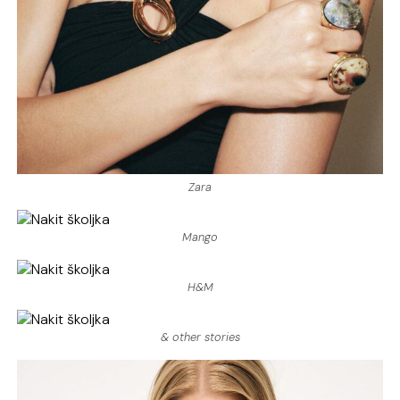
Zara
Mango
H&M
& other stories