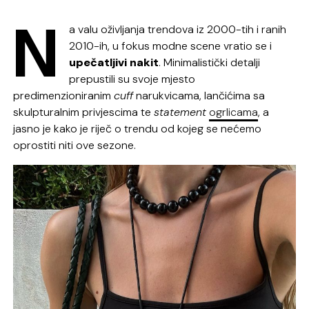
N
a valu oživljanja trendova iz 2000-tih i ranih
2010-ih, u fokus modne scene vratio se i
upečatljivi nakit
. Minimalistički detalji
prepustili su svoje mjesto
predimenzioniranim
cuff
narukvicama, lančićima sa
skulpturalnim privjescima te
statement
ogrlicama
, a
jasno je kako je riječ o trendu od kojeg se nećemo
oprostiti niti ove sezone.