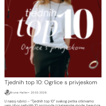
Tjednih top 10: Ogrlice s privjeskom
Bruna Haller
20.03.2026.
U našoj rubrici – “Tjednih top 10” svakog petka otkrivamo
vam izbor najboljih 10 proizvoda iz kategorije mode, beautyja,