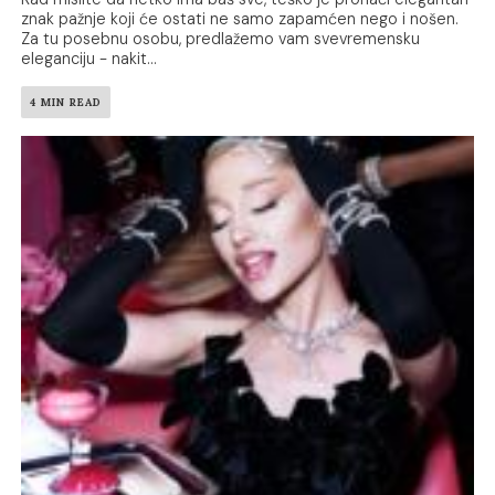
znak pažnje koji će ostati ne samo zapamćen nego i nošen.
Za tu posebnu osobu, predlažemo vam svevremensku
eleganciju - nakit...
4 MIN READ