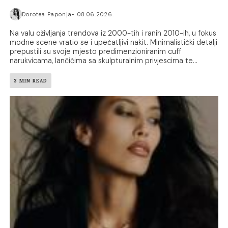
Dorotea Paponja
08.06.2026.
Na valu oživljanja trendova iz 2000-tih i ranih 2010-ih, u fokus
modne scene vratio se i upečatljivi nakit. Minimalistički detalji
prepustili su svoje mjesto predimenzioniranim cuff
narukvicama, lančićima sa skulpturalnim privjescima te...
3 MIN READ