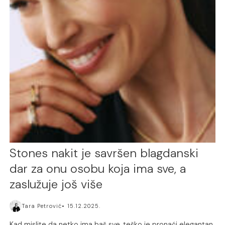
Stones nakit je savršen blagdanski
dar za onu osobu koja ima sve, a
zaslužuje još više
Tara Petrović
15.12.2025.
Kad mislite da netko ima baš sve, teško je pronaći elegantan