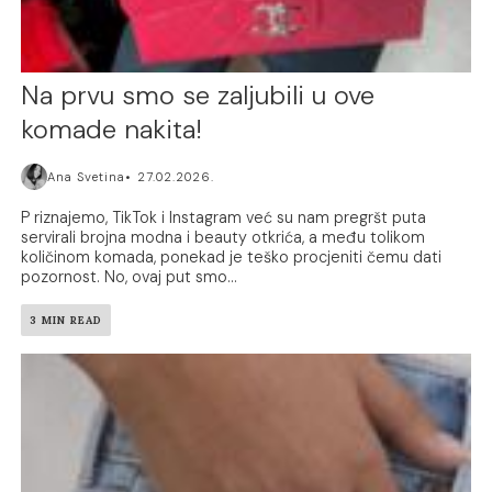
Na prvu smo se zaljubili u ove
komade nakita!
Ana Svetina
27.02.2026.
P riznajemo, TikTok i Instagram već su nam pregršt puta
servirali brojna modna i beauty otkrića, a među tolikom
količinom komada, ponekad je teško procjeniti čemu dati
pozornost. No, ovaj put smo...
3 MIN READ