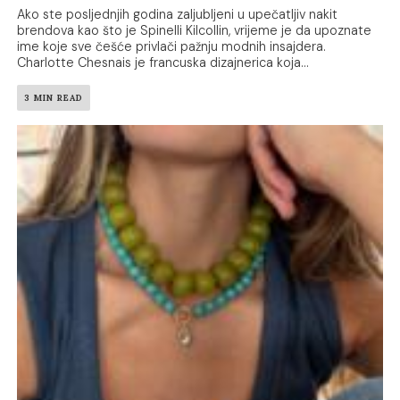
Ako ste posljednjih godina zaljubljeni u upečatljiv nakit
brendova kao što je Spinelli Kilcollin, vrijeme je da upoznate
ime koje sve češće privlači pažnju modnih insajdera.
Charlotte Chesnais je francuska dizajnerica koja...
3 MIN READ