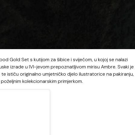
od Gold Set s kutijom za šibice i svijećom, u kojoj se nalazi
cuske izrade u IVI-jevom prepoznatljivom mirisu Ambre. Svaki je
 ističu originalno umjetničko djelo ilustratorice na pakiranju,
oželjnim kolekcionarskim primjerkom.