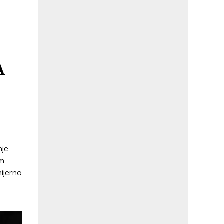
A
A
nje
om
mijerno