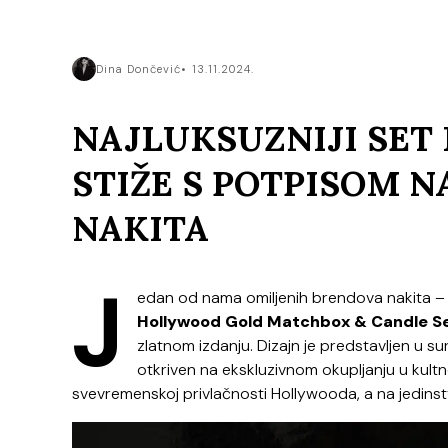
Dina Dončević
13.11.2024.
NAJLUKSUZNIJI SET 
STIŽE S POTPISOM 
NAKITA
J
edan od nama omiljenih brendova nakita 
Hollywood Gold Matchbox & Candle S
zlatnom izdanju. Dizajn je predstavljen u su
otkriven na ekskluzivnom okupljanju u kul
svevremenskoj privlačnosti Hollywooda, a na jedinstv