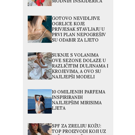
MODNIH INSAJDERICA
GOTOVO NEVIDLJIVE
OGRLICE KOJE
PRIVJESAK STAVLJAJU U
PRVI PLAN NEPOGREŠIV
SU ODABIR ZA LJETO
SUKNJE S VOLANIMA
OVE SEZONE DOLAZE U
RAZLIČITIM DULJINAMA I
KROJEVIMA, A OVO SU
NAJLJEPŠI MODELI
10 OMILJENIH PARFEMA
INSPIRIRANIH
NAJLJEPŠIM MIRISIMA
LJETA
SPF ZA ZRELIJU KOŽU:
TOP PROIZVODI KOJI UZ