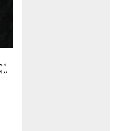
 set
 što