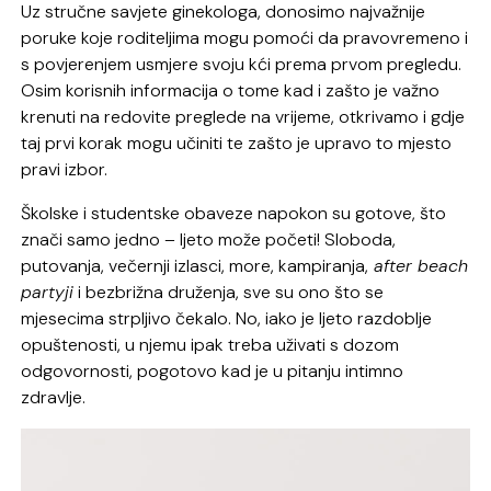
Uz stručne savjete ginekologa, donosimo najvažnije
poruke koje roditeljima mogu pomoći da pravovremeno i
s povjerenjem usmjere svoju kći prema prvom pregledu.
Osim korisnih informacija o tome kad i zašto je važno
krenuti na redovite preglede na vrijeme, otkrivamo i gdje
taj prvi korak mogu učiniti te zašto je upravo to mjesto
pravi izbor.
Školske i studentske obaveze napokon su gotove, što
znači samo jedno – ljeto može početi! Sloboda,
putovanja, večernji izlasci, more, kampiranja,
after beach
partyji
i bezbrižna druženja, sve su ono što se
mjesecima strpljivo čekalo. No, iako je ljeto razdoblje
opuštenosti, u njemu ipak treba uživati s dozom
odgovornosti, pogotovo kad je u pitanju intimno
zdravlje.