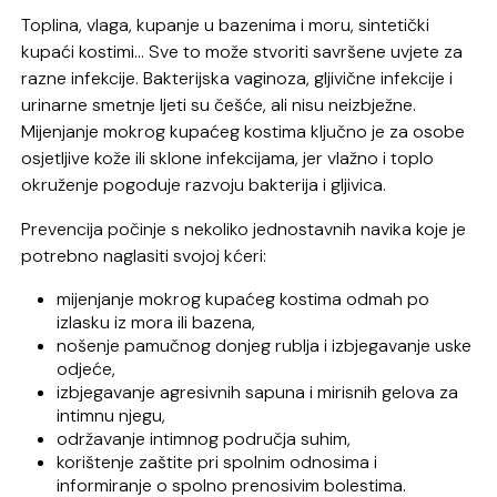
Toplina, vlaga, kupanje u bazenima i moru, sintetički
kupaći kostimi… Sve to može stvoriti savršene uvjete za
razne infekcije. Bakterijska vaginoza, gljivične infekcije i
urinarne smetnje ljeti su češće, ali nisu neizbježne.
Mijenjanje mokrog kupaćeg kostima ključno je za osobe
osjetljive kože ili sklone infekcijama, jer vlažno i toplo
okruženje pogoduje razvoju bakterija i gljivica.
Prevencija počinje s nekoliko jednostavnih navika koje je
potrebno naglasiti svojoj kćeri:
mijenjanje mokrog kupaćeg kostima odmah po
izlasku iz mora ili bazena,
nošenje pamučnog donjeg rublja i izbjegavanje uske
odjeće,
izbjegavanje agresivnih sapuna i mirisnih gelova za
intimnu njegu,
održavanje intimnog područja suhim,
korištenje zaštite pri spolnim odnosima i
informiranje o spolno prenosivim bolestima.