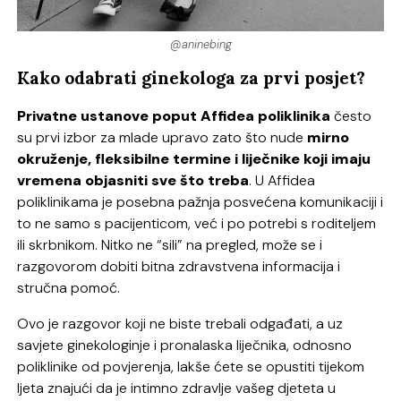
@aninebing
Kako odabrati ginekologa za prvi posjet?
Privatne ustanove poput Affidea poliklinika
često
su prvi izbor za mlade upravo zato što nude
mirno
okruženje, fleksibilne termine i liječnike koji imaju
vremena objasniti sve što treba
. U Affidea
poliklinikama je posebna pažnja posvećena komunikaciji i
to ne samo s pacijenticom, već i po potrebi s roditeljem
ili skrbnikom. Nitko ne “sili” na pregled, može se i
razgovorom dobiti bitna zdravstvena informacija i
stručna pomoć.
Ovo je razgovor koji ne biste trebali odgađati, a uz
savjete ginekologinje i pronalaska liječnika, odnosno
poliklinike od povjerenja, lakše ćete se opustiti tijekom
ljeta znajući da je intimno zdravlje vašeg djeteta u