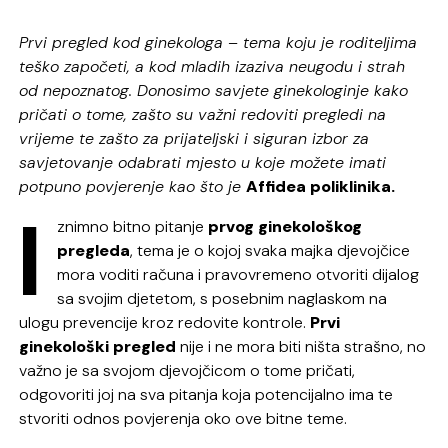
Prvi pregled kod ginekologa – tema koju je roditeljima
teško započeti, a kod mladih izaziva neugodu i strah
od nepoznatog. Donosimo savjete ginekologinje kako
pričati o tome, zašto su važni redoviti pregledi na
vrijeme te zašto za prijateljski i siguran izbor za
savjetovanje odabrati mjesto u koje možete imati
potpuno povjerenje kao što je
Affidea poliklinika.
I
znimno bitno pitanje
prvog ginekološkog
pregleda
, tema je o kojoj svaka majka djevojčice
mora voditi računa i pravovremeno otvoriti dijalog
sa svojim djetetom, s posebnim naglaskom na
ulogu prevencije kroz redovite kontrole.
Prvi
ginekološki pregled
nije i ne mora biti ništa strašno, no
važno je sa svojom djevojčicom o tome pričati,
odgovoriti joj na sva pitanja koja potencijalno ima te
stvoriti odnos povjerenja oko ove bitne teme.