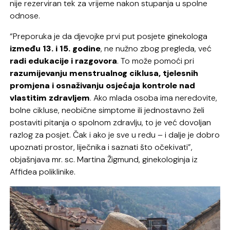
nije rezerviran tek za vrijeme nakon stupanja u spolne
odnose.
“Preporuka je da djevojke prvi put posjete ginekologa
između 13. i 15. godine
, ne nužno zbog pregleda, već
radi edukacije i razgovora
. To može pomoći pri
razumijevanju menstrualnog ciklusa, tjelesnih
promjena i osnaživanju osjećaja kontrole nad
vlastitim zdravljem
. Ako mlada osoba ima neredovite,
bolne cikluse, neobične simptome ili jednostavno želi
postaviti pitanja o spolnom zdravlju, to je već dovoljan
razlog za posjet. Čak i ako je sve u redu – i dalje je dobro
upoznati prostor, liječnika i saznati što očekivati”,
objašnjava mr. sc. Martina Žigmund, ginekologinja iz
Affidea poliklinike.