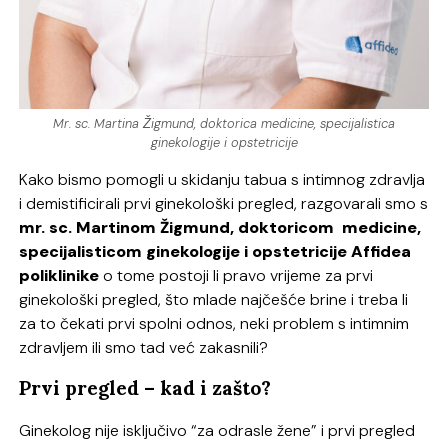
Mr. sc. Martina Žigmund, doktorica medicine, specijalistica
ginekologije i opstetricije
Kako bismo pomogli u skidanju tabua s intimnog zdravlja
i demistificirali prvi ginekološki pregled, razgovarali smo s
mr. sc. Martinom Žigmund, doktoricom medicine,
specijalisticom ginekologije i opstetricije Affidea
poliklinike
o tome postoji li pravo vrijeme za prvi
ginekološki pregled, što mlade najčešće brine i treba li
za to čekati prvi spolni odnos, neki problem s intimnim
zdravljem ili smo tad već zakasnili?
Prvi pregled – kad i zašto?
Ginekolog nije isključivo “za odrasle žene” i prvi pregled