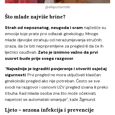
@ellapottermills
Što mlade najviše brine?
Strah od nepoznatog, neugoda i sram
najčešće su
emocije koje prate prvi odlazak ginekologu. Mnoge
mlade djevojke strahuju od nerazumijevanja stručnih
izraza, da će biti nepripremljene za pregled ili da će ih
liječnici osuđivati.
Zato je iznimno važno da prvi
susret bude prije svega razgovor
.
“
Najvažnije je izgraditi povjerenje i stvoriti osjećaj
sigurnosti
. Prvi pregled ne mora uključivati klasičan
ginekološki pregled ako nije potreban. Često se sve
svodi na razgovor i osnovni UZV pregled izvana ili preko
trbuha. Kad mlada osoba zna što može očekivati,
napetost se automatski smanjuje”, kaže Žigmund.
Ljeto – sezona infekcija i prevencije