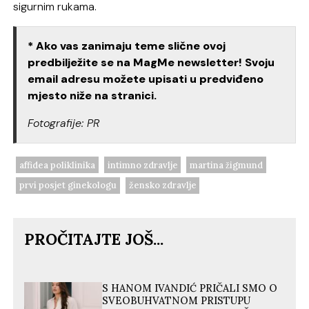
sigurnim rukama.
* Ako vas zanimaju teme slične ovoj
predbilježite se na MagMe newsletter! Svoju
email adresu možete upisati u predviđeno
mjesto niže na stranici.
Fotografije: PR
affidea poliklinika
intimno zdravlje
martina žigmund
prvi posjet ginekologu
žensko zdravlje
PROČITAJTE JOŠ...
S HANOM IVANDIĆ PRIČALI SMO O
SVEOBUHVATNOM PRISTUPU