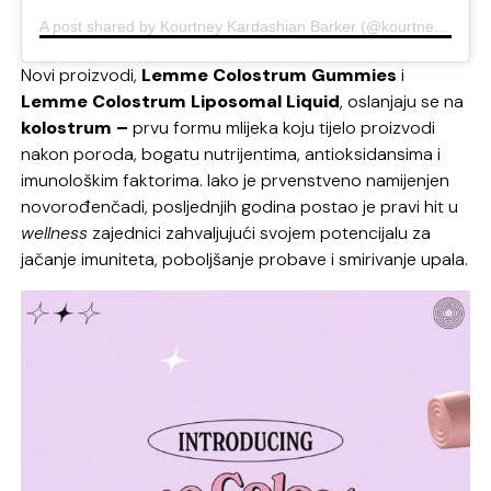
A post shared by Kourtney Kardashian Barker (@kourtneykardash)
Novi proizvodi,
Lemme Colostrum Gummies
i
Lemme Colostrum Liposomal Liquid
, oslanjaju se na
kolostrum –
prvu formu mlijeka koju tijelo proizvodi
nakon poroda, bogatu nutrijentima, antioksidansima i
imunološkim faktorima. Iako je prvenstveno namijenjen
novorođenčadi, posljednjih godina postao je pravi hit u
wellness
zajednici zahvaljujući svojem potencijalu za
jačanje imuniteta, poboljšanje probave i smirivanje upala.