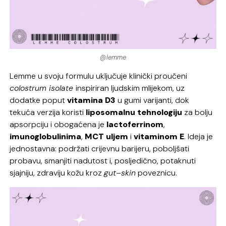
@lemme
Lemme u svoju formulu uključuje klinički proučeni
colostrum isolate
inspiriran ljudskim mlijekom, uz
dodatke poput
vitamina D3
u gumi varijanti, dok
tekuća verzija koristi
liposomalnu
tehnologiju
za bolju
apsorpciju i obogaćena je
lactoferrinom
,
imunoglobulinima
,
MCT uljem
i
vitaminom E
. Ideja je
jednostavna: podržati crijevnu barijeru, poboljšati
probavu, smanjiti nadutost i, posljedično, potaknuti
sjajniju, zdraviju kožu kroz
gut–skin
poveznicu.