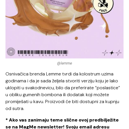
@lemme
Osnivačica brenda Lemme tvrdi da kolostrum uzima
godinama i da je sada željela stvoriti verziju koju je lako
uklopiti u svakodnevicu, bilo da preferirate “poslastice”
u obliku gumenih bombona ili dodatak koji možete
promiješati u kavu. Proizvodi će biti dostupni za kupnju
od sutra.
* Ako vas zanimaju teme slične ovoj predbilježite
se na MagMe newsletter! Svoju email adresu