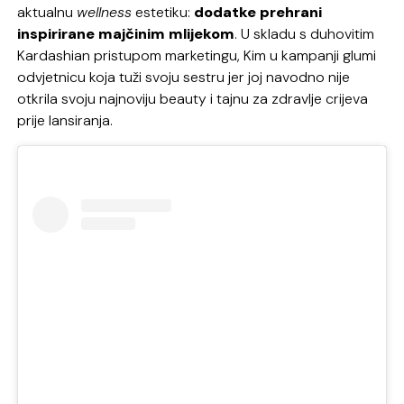
aktualnu
wellness
estetiku:
dodatke prehrani
inspirirane majčinim mlijekom
. U skladu s duhovitim
Kardashian pristupom marketingu, Kim u kampanji glumi
odvjetnicu koja tuži svoju sestru jer joj navodno nije
otkrila svoju najnoviju beauty i tajnu za zdravlje crijeva
prije lansiranja.