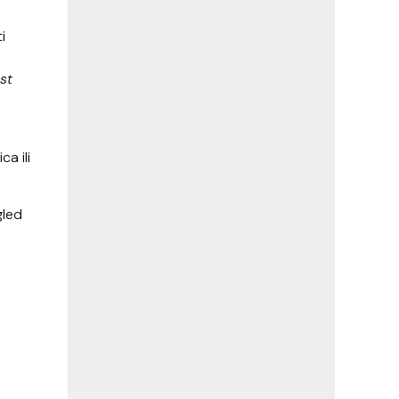
i
st
ca ili
gled