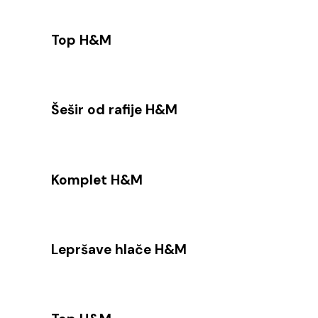
Top H&M
Šešir od rafije H&M
Komplet H&M
Lepršave hlače H&M