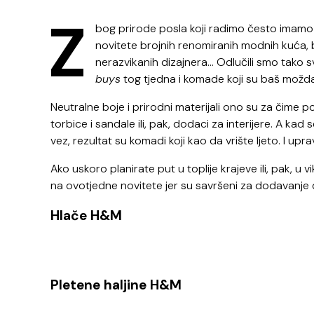
Z
bog prirode posla koji radimo često imamo p
novitete brojnih renomiranih modnih kuća, br
nerazvikanih dizajnera… Odlučili smo tako 
buys
tog tjedna i komade koji su baš možda
Neutralne boje i prirodni materijali ono su za čime po
torbice i sandale ili, pak, dodaci za interijere. A kad 
vez, rezultat su komadi koji kao da vrište ljeto. I upra
Ako uskoro planirate put u toplije krajeve ili, pak,
na ovotjedne novitete jer su savršeni za dodavanje 
Hlače H&M
Pletene haljine H&M