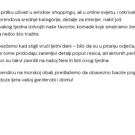
riliku uživati u
window shoppingu,
ali u
online
svijetu, i otkrivat
endova srednje kategorije, detalje za interijer, nakit još
svakog tjedna izdvojiti naše favorite, komade koje smatramo
be
 nešto što tražite.
sežemo kad stigli vrući ljetni dani – bilo da su u pitanju odjeća,
se tome pridodaju zanimljivi detalji poput resica, atraktivnih perli
vo su takvi završili na našoj New In listi ovog tjedna.
 u vikendicu na morskoj obali, predlažemo da obavezno bacite po
doze ljeta vašoj garderobi i domu!