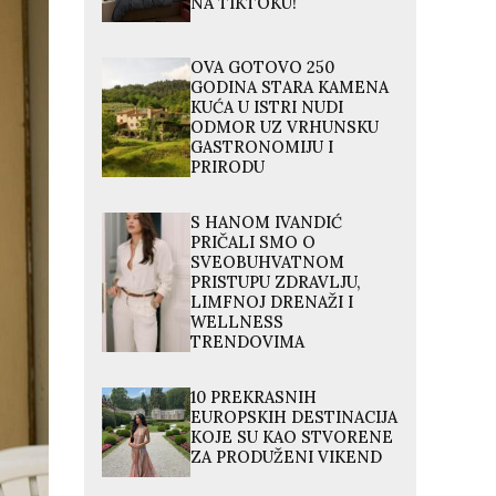
NA TIKTOKU!
OVA GOTOVO 250
GODINA STARA KAMENA
KUĆA U ISTRI NUDI
ODMOR UZ VRHUNSKU
GASTRONOMIJU I
PRIRODU
S HANOM IVANDIĆ
PRIČALI SMO O
SVEOBUHVATNOM
PRISTUPU ZDRAVLJU,
LIMFNOJ DRENAŽI I
WELLNESS
TRENDOVIMA
10 PREKRASNIH
EUROPSKIH DESTINACIJA
KOJE SU KAO STVORENE
ZA PRODUŽENI VIKEND