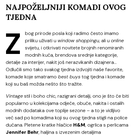
NAJPOŽELJNIJI KOMADI OVOG
TJEDNA
Z
bog prirode posla koji radimo često imamo
priliku uživati u
window shoppingu,
ali u
online
svijetu, i otkrivati novitete brojnih renomiranih
modnih kuća, brendova srednje kategorije,
detalje za interijer, nakit još nerazvikanih dizajnera…
Odlučili smo tako svakog tjedna izdvojiti naše favorite,
komade koje smatramo
best buys
tog tjedna i komade
koji su baš možda nešto što tražite.
Vintage
stil i boho chic, razigrani detalji, ono je što će biti
popularno u kolekcijama odjeće, obuće, nakita i ostalih
modnih dodataka ove toplije sezone – a to je vidljivo
već sad po komadima koji su ovog tjedna stigli na police
dućana. Pletene kratke hlačice
H&M
, ogrlica s perlicama
Jennifer Behr
, haljina s izvezenim detaljima