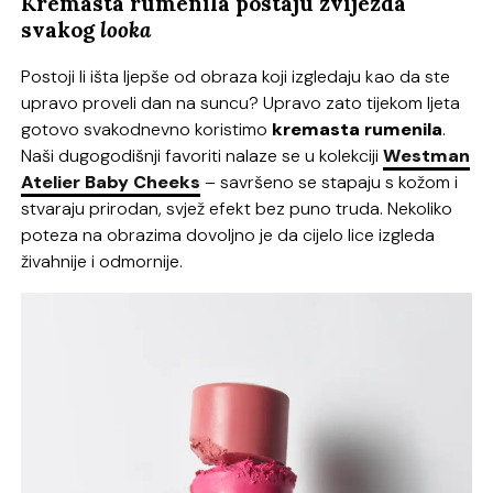
Kremasta rumenila postaju zvijezda
svakog
looka
Postoji li išta ljepše od obraza koji izgledaju kao da ste
upravo proveli dan na suncu? Upravo zato tijekom ljeta
gotovo svakodnevno koristimo
kremasta rumenila
.
Naši dugogodišnji favoriti nalaze se u kolekciji
Westman
Atelier Baby Cheeks
– savršeno se stapaju s kožom i
stvaraju prirodan, svjež efekt bez puno truda. Nekoliko
poteza na obrazima dovoljno je da cijelo lice izgleda
živahnije i odmornije.