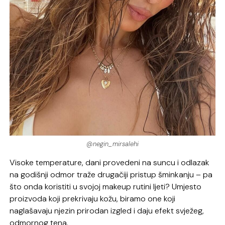
@negin_mirsalehi
Visoke temperature, dani provedeni na suncu i odlazak
na godišnji odmor traže drugačiji pristup šminkanju – pa
što onda koristiti u svojoj makeup rutini ljeti? Umjesto
proizvoda koji prekrivaju kožu, biramo one koji
naglašavaju njezin prirodan izgled i daju efekt svježeg,
odmornog tena.