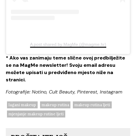
A post shared by MagMe (@magme.hr)
* Ako vas zanimaju teme slične ovoj predbilježite
se na MagMe newsletter! Svoju email adresu
možete upisati u predviđeno mjesto niže na
stranici.
Fotografije: Notino, Cult Beauty, Pinterest, Instagram
lagani makeup
makeup rutina
makeup rutina ljeti
mjenjanje makeup rutine ljeti