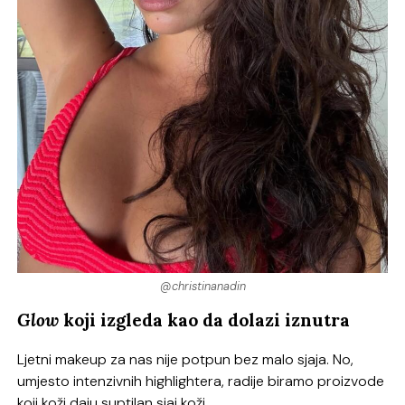
@christinanadin
Glow
koji izgleda kao da dolazi iznutra
Ljetni makeup za nas nije potpun bez malo sjaja. No,
umjesto intenzivnih highlightera, radije biramo proizvode
koji koži daju suptilan sjaj koži.