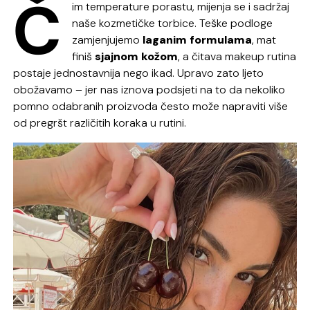
Č
im temperature porastu, mijenja se i sadržaj
naše kozmetičke torbice. Teške podloge
zamjenjujemo
laganim formulama
, mat
finiš
sjajnom kožom
, a čitava makeup rutina
postaje jednostavnija nego ikad. Upravo zato ljeto
obožavamo – jer nas iznova podsjeti na to da nekoliko
pomno odabranih proizvoda često može napraviti više
od pregršt različitih koraka u rutini.