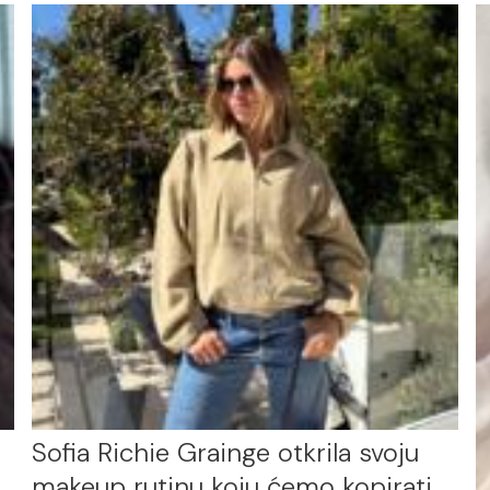
Sofia Richie Grainge otkrila svoju
makeup rutinu koju ćemo kopirati