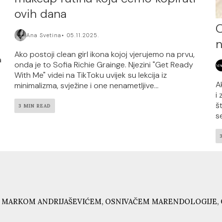
ovih dana
O
Ana Svetina
05.11.2025.
n
Ako postoji clean girl ikona kojoj vjerujemo na prvu,
a
onda je to Sofia Richie Grainge. Njezini "Get Ready
With Me" videi na TikToku uvijek su lekcija iz
Ak
minimalizma, svježine i one nenametljive...
i
š
3 MIN READ
se
 MARKOM ANDRIJAŠEVIĆEM, OSNIVAČEM MARENDOLOGIJE, 