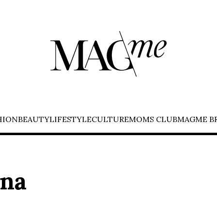
HION
BEAUTY
LIFESTYLE
CULTURE
MOMS CLUB
MAGME B
ina