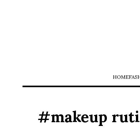
HOME
FAS
#makeup rut