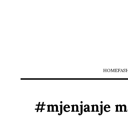
HOME
FAS
#mjenjanje ma