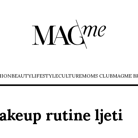
HION
BEAUTY
LIFESTYLE
CULTURE
MOMS CLUB
MAGME B
keup rutine ljeti