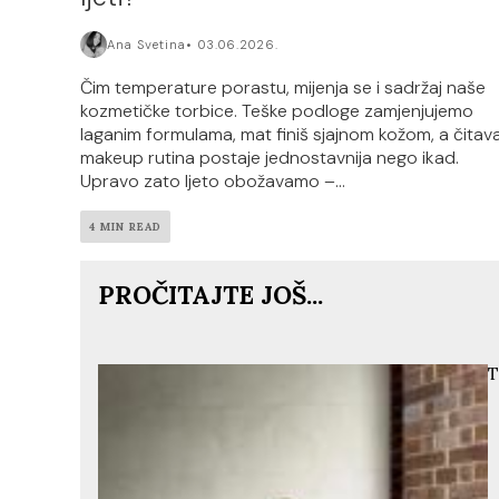
Ana Svetina
03.06.2026.
Čim temperature porastu, mijenja se i sadržaj naše
kozmetičke torbice. Teške podloge zamjenjujemo
laganim formulama, mat finiš sjajnom kožom, a čitav
makeup rutina postaje jednostavnija nego ikad.
Upravo zato ljeto obožavamo –...
4 MIN READ
PROČITAJTE JOŠ...
T