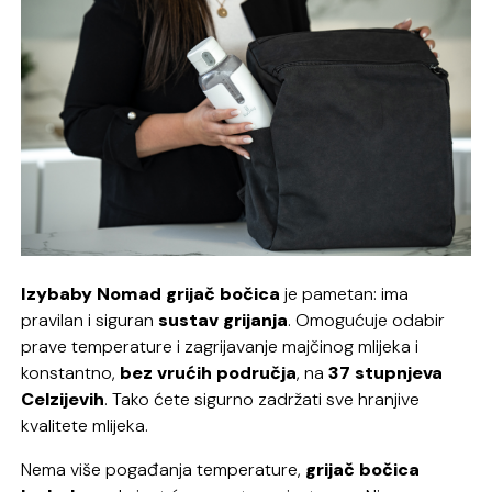
Izybaby Nomad grijač bočica
je pametan: ima
pravilan i siguran
sustav grijanja
. Omogućuje odabir
prave temperature i zagrijavanje majčinog mlijeka i
konstantno,
bez vrućih područja
, na
37 stupnjeva
Celzijevih
. Tako ćete sigurno zadržati sve hranjive
kvalitete mlijeka.
Nema više pogađanja temperature,
grijač bočica