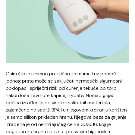
Osim što je iznimno praktičan za mame i uz pomoć
jednog prsta može se zaključati hermetički sigurnosni
poklopac i spriječiti rizik od curenja tekuće po torbi
nakon loše zavrnute kapice, Izybaby Nomad grijač
bočica izrađen je od visokokvalitetnih materijala,
zajamčeno ne sadrži BPA i u njegovom kreiranju korišten
je samo silikon prikladan hranu. Njegova baza za grijanje
izrađena je od nehrđajućeg čelika SUS316, koji je
pogodan za hranu i poznat po svojim higijenskim