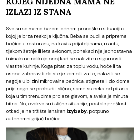
KOJEG NIJEDNA MAMA NE
IZLAZI IZ STANA
Sve su se mame barem jednom pronašle u situaciji u
kojoj je brza reakcija ključna. Beba se budi, a priprema
bočice u restoranu, na kavi s prijateljicama, u autu,
tijekom šetnje ili leta avionom, ponekad nije jednostavna
i nimalo ne nalikuje onoj kad se nalazite u sigurnosti
vlastite kuhinje. Koga pitati za toplu vodu, hoće li ta
osoba zaboraviti da ste je zamolili za to, nalazi li se
negdje u blizini mikrovalna pećnica, stignete li do doma
prije nego se probudi i slično, samo su neka od pitanja
koja u tim trenucima prolaze glavom, a svaka je minuta
bitna. No, ovakve su i slične situacije, postale prošlost
otkad je na tržište lansiran
Izybaby
, potpuno
autonomni grijač bočica.