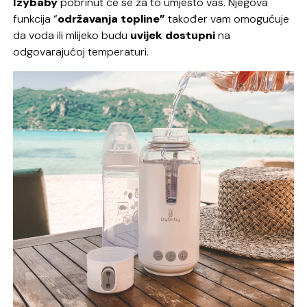
Izybaby
pobrinut će se za to umjesto vas. Njegova
funkcija “
održavanja topline”
također vam omogućuje
da voda ili mlijeko budu
uvijek dostupni
na
odgovarajućoj temperaturi.