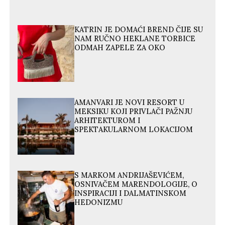
KATRIN JE DOMAĆI BREND ČIJE SU
NAM RUČNO HEKLANE TORBICE
ODMAH ZAPELE ZA OKO
AMANVARI JE NOVI RESORT U
MEKSIKU KOJI PRIVLAČI PAŽNJU
ARHITEKTUROM I
SPEKTAKULARNOM LOKACIJOM
S MARKOM ANDRIJAŠEVIĆEM,
OSNIVAČEM MARENDOLOGIJE, O
INSPIRACIJI I DALMATINSKOM
HEDONIZMU