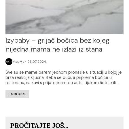
Izybaby – grijač bočica bez kojeg
nijedna mama ne izlazi iz stana
MagMe
03.07.2024.
Sve su se mame barem jednom pronašle u situaciji u kojoj je
brza reakcija ključna. Beba se budi, a priprema bočice u
restoranu, na kavi s prijateljicama, u autu, tijekom šetnje ili...
3 MIN READ
PROČITAJTE JOŠ...