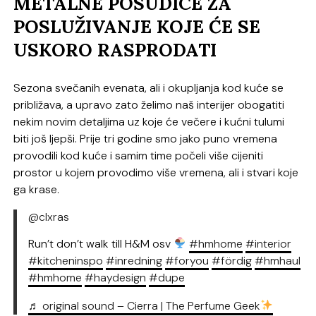
METALNE POSUDICE ZA
POSLUŽIVANJE KOJE ĆE SE
USKORO RASPRODATI
Sezona svečanih evenata, ali i okupljanja kod kuće se
približava, a upravo zato želimo naš interijer obogatiti
nekim novim detaljima uz koje će večere i kućni tulumi
biti još ljepši. Prije tri godine smo jako puno vremena
provodili kod kuće i samim time počeli više cijeniti
prostor u kojem provodimo više vremena, ali i stvari koje
ga krase.
@clxras
Run’t don’t walk till H&M osv
#hmhome
#interior
#kitcheninspo
#inredning
#foryou
#fördig
#hmhaul
#hmhome
#haydesign
#dupe
♬ original sound – Cierra | The Perfume Geek