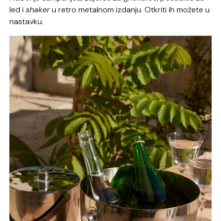
led i
shaker
u retro metalnom izdanju. Otkriti ih možete u
nastavku.