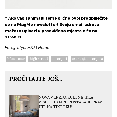
* Ako vas zanimaju teme slične ovoj predbilježite
se na MagMe newsletter! Svoju email adresu
možete upisati u predviđeno mjesto niže na
stranici.
Fotografije: H&M Home
h&m home
high street
interijeri
uređenje interijera
PROČITAJTE JOŠ...
NOVA VERZIJA KULTNE IKEA
VISEĆE LAMPE POSTALA JE PRAVI
HIT NA TIKTOKU!