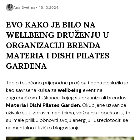
Ana Svetina
16.10.2024.
EVO KAKO JE BILO NA
WELLBEING DRUŽENJU U
ORGANIZACIJI BRENDA
MATERIA I DISHI PILATES
GARDENA
Toplo i sunčano prijepodne prošlog tjedna poslužilo je
kao savršena kulisa za
wellbeing
event na
zagrebačkom Tuškancu, kojeg su organizirali brendovi
Materia
i
Dishi
Pilates
Garden
. Okupljene uzvanice
uživale su u zdravim napitcima, vježbanju i opuštanju, te
su imale priliku obnoviti svoju energiju i usredotočiti se
na mentalno i fizičko blagostanje.