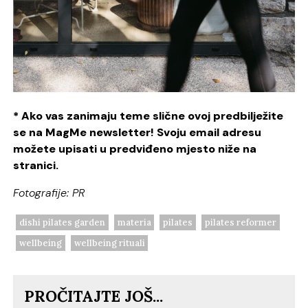
* Ako vas zanimaju teme slične ovoj predbilježite
se na MagMe newsletter! Svoju email adresu
možete upisati u predviđeno mjesto niže na
stranici.
Fotografije: PR
dishi pilates garden
materia
pilates
pilates reformer
wellbeing
wellbeing rituali
PROČITAJTE JOŠ...