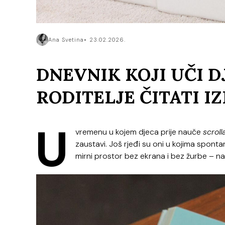
Ana Svetina
23.02.2026.
DNEVNIK KOJI UČI DJ
RODITELJE ČITATI 
U
vremenu u kojem djeca prije nauče
scroll
zaustavi. Još rjeđi su oni u kojima spont
mirni prostor bez ekrana i bez žurbe – n