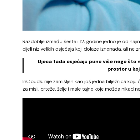
Razdoblje između šeste i 12. godine jedno je od najinten
cijeli niz velikih osjećaja koji dolaze iznenada, ali ne z
Djeca tada osjećaju puno više nego što m
prostor u ko
InClouds. nije zamišljen kao još jedna bilježnica koju 
za misli, crteže, želje i male tajne koje možda nikad n