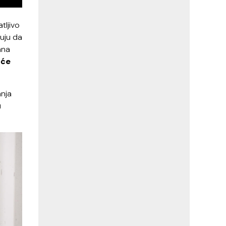
tljivo
ruju da
ana
 će
anja
u