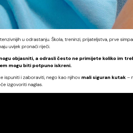
zivnijih u odrastanju. Škola, treninzi, prijateljstva, prve simpat
naju uvijek pronaći riječi.
ogu objasniti, a odrasli često ne primijete koliko im tr
jem mogu biti potpuno iskreni.
će ispuniti i zaboraviti, nego kao njihov
mali siguran kutak
– 
eće izgovoriti naglas.