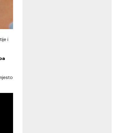
ije i
eba
mjesto