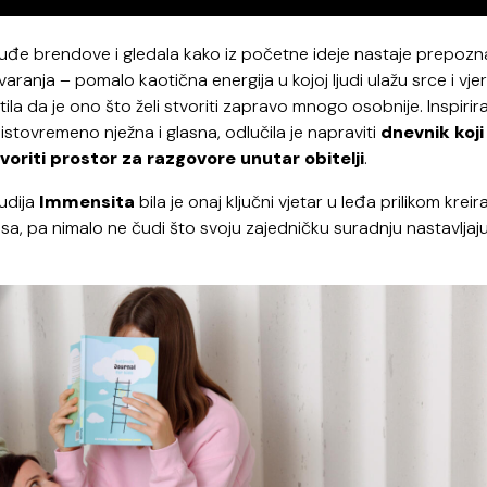
 tuđe brendove i gledala kako iz početne ideje nastaje prepozna
stvaranja – pomalo kaotična energija u kojoj ljudi ulažu srce i vje
la da je ono što želi stvoriti zapravo mnogo osobnije. Inspirir
stovremeno nježna i glasna, odlučila je napraviti
dnevnik koji
tvoriti prostor za razgovore unutar obitelji
.
tudija
Immensita
bila je onaj ključni vjetar u leđa prilikom kreir
a, pa nimalo ne čudi što svoju zajedničku suradnju nastavljaj