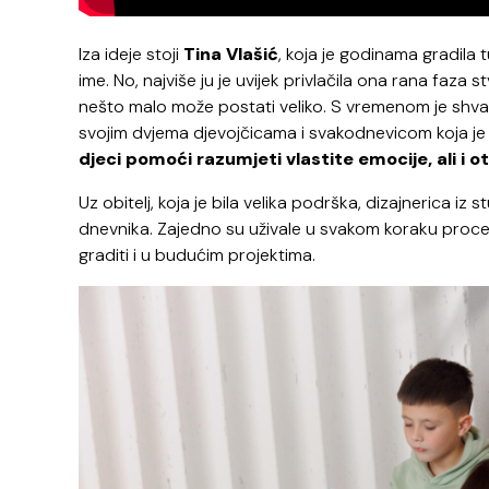
Iza ideje stoji
Tina Vlašić
, koja je godinama gradila
ime. No, najviše ju je uvijek privlačila ona rana faza 
nešto malo može postati veliko. S vremenom je shvati
svojim dvjema djevojčicama i svakodnevicom koja je i
djeci pomoći razumjeti vlastite emocije, ali i o
Uz obitelj, koja je bila velika podrška, dizajnerica iz s
dnevnika. Zajedno su uživale u svakom koraku proces
graditi i u budućim projektima.