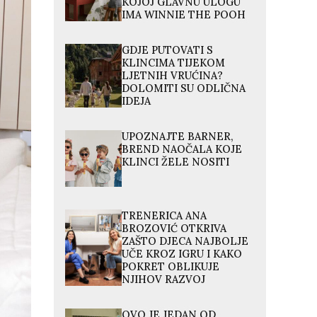
KOJOJ GLAVNU ULOGU
IMA WINNIE THE POOH
GDJE PUTOVATI S
KLINCIMA TIJEKOM
LJETNIH VRUĆINA?
DOLOMITI SU ODLIČNA
IDEJA
UPOZNAJTE BARNER,
BREND NAOČALA KOJE
KLINCI ŽELE NOSITI
TRENERICA ANA
BROZOVIĆ OTKRIVA
ZAŠTO DJECA NAJBOLJE
UČE KROZ IGRU I KAKO
POKRET OBLIKUJE
NJIHOV RAZVOJ
OVO JE JEDAN OD