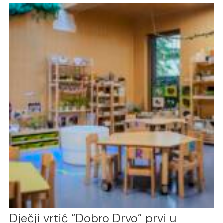
Dječji vrtić “Dobro Drvo” prvi u