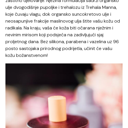
zaštitno djelovanje. Njezina formulacija sadrži organsko
ulje dvogodišnje pupoljke i trehalozu iz Trehala Manna,
koje čuvaju vlagu, dok organsko suncokretovo ulje i
neosapunjive frakcije maslinovog ulja štite vašu kožu od
radikala. Na kraju, vaša će koža biti očarana nježnim i
nevinim mirisom koji podsjeća na zadivljujući sjaj
proljetnog dana. Bez silikona, parabena i vazelina uz 96
posto sastojaka prirodnog podrijetla, učinit će vašu
kožu božanstvenom!