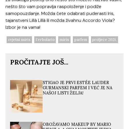
nešto što vam popravlja raspoloženje i podiže
samopouzdanje. Možda ćete odabrati puderasti Iris,
tajanstveni Lillà Lillà ili možda živahnu Accordo Viola?
Izbor je na vama!
cvjetni miris
l'erbolario
miris
parfem
proljeće 2021.
PROČITAJTE JOŠ...
STIGAO JE PRVI ESTÉE LAUDER
GURMANSKI PARFEM I VEĆ JE NA
NAŠOJ LISTI ŽELJA!
OBOŽAVAMO MAKEUP BY MARIO