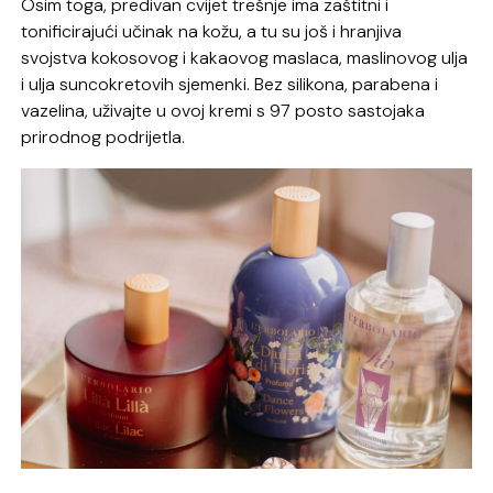
Osim toga, predivan cvijet trešnje ima zaštitni i
tonificirajući učinak na kožu, a tu su još i hranjiva
svojstva kokosovog i kakaovog maslaca, maslinovog ulja
i ulja suncokretovih sjemenki. Bez silikona, parabena i
vazelina, uživajte u ovoj kremi s 97 posto sastojaka
prirodnog podrijetla.