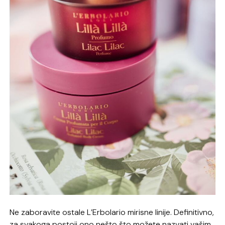
Ne zaboravite ostale L’Erbolario mirisne linije. Definitivno,
za svakoga postoji ono nešto što možete nazvati vašim,