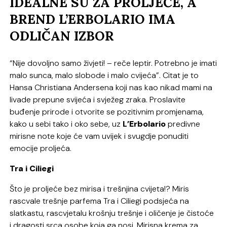
IDEALNE SU ZA PROLJEĆE, A
BREND L’ERBOLARIO IMA
ODLIČAN IZBOR
“Nije dovoljno samo živjeti! – reče leptir. Potrebno je imati
malo sunca, malo slobode i malo cvijeća”. Citat je to
Hansa Christiana Andersena koji nas kao nikad mami na
livade prepune svijeća i svježeg zraka. Proslavite
buđenje prirode i otvorite se pozitivnim promjenama,
kako u sebi tako i oko sebe, uz
L’Erbolario
predivne
mirisne note koje će vam uvijek i svugdje ponuditi
emocije proljeća.
Tra i Ciliegi
Što je proljeće bez mirisa i trešnjina cvijeta!? Miris
rascvale trešnje parfema Tra i Ciliegi podsjeća na
slatkastu, rascvjetalu krošnju trešnje i oličenje je čistoće
i dragosti srca osobe koja ga nosi. Mirisna krema za