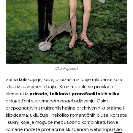
Clio Peppiatt
Sama kolekcija je, kaže, proizašla iz ideje mladenke koja
izlazi iz suvremene bajke. Kroz modele se provlače
elementi iz
prirode, folklora i prerafaelitskih slika
,
prilagođeni suvremenom
bridal
odjevanju. Osim
prepoznatljivih strukiranih haljina prekrivenih kristalima i
šljokicama, uključuje i nekoliko romantičnih bluza, korzeta
i suknji koje je moguće međusobno kombinirati. Nove
komade možete pronaći na službenom webshopu
Clio