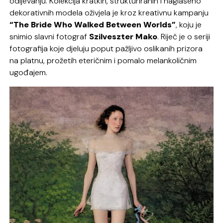
odijevanju. Kolekcija kratkih, strukturiranih i naglašeno
dekorativnih modela oživjela je kroz kreativnu kampanju
“The Bride Who Walked Between Worlds”
, koju je
snimio slavni fotograf
Szilveszter Mako
. Riječ je o seriji
fotografija koje djeluju poput pažljivo oslikanih prizora
na platnu, prožetih eteričnim i pomalo melankoličnim
ugođajem.