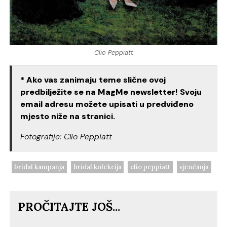
Clio Peppiatt
* Ako vas zanimaju teme slične ovoj
predbilježite se na MagMe newsletter! Svoju
email adresu možete upisati u predviđeno
mjesto niže na stranici.
Fotografije: Clio Peppiatt
bridal kampanja
bridal kolekcija
clio peppiatt
vjenčanja
PROČITAJTE JOŠ...