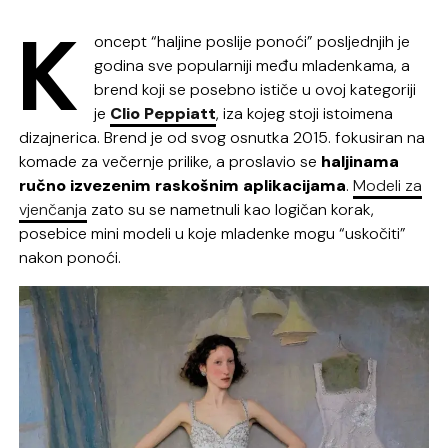
K
oncept “haljine poslije ponoći” posljednjih je
godina sve popularniji među mladenkama, a
brend koji se posebno ističe u ovoj kategoriji
je
Clio Peppiatt
, iza kojeg stoji istoimena
dizajnerica. Brend je od svog osnutka 2015. fokusiran na
komade za večernje prilike, a proslavio se
haljinama
ručno izvezenim raskošnim aplikacijama
.
Modeli za
vjenčanja
zato su se nametnuli kao logičan korak,
posebice mini modeli u koje mladenke mogu “uskočiti”
nakon ponoći.