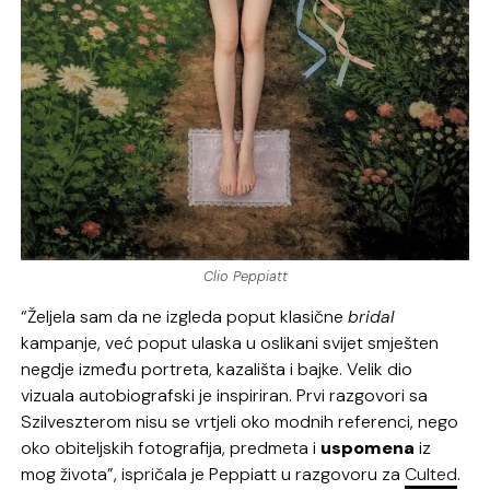
Clio Peppiatt
“Željela sam da ne izgleda poput klasične
bridal
kampanje, već poput ulaska u oslikani svijet smješten
negdje između portreta, kazališta i bajke. Velik dio
vizuala autobiografski je inspiriran. Prvi razgovori sa
Szilveszterom nisu se vrtjeli oko modnih referenci, nego
oko obiteljskih fotografija, predmeta i
uspomena
iz
mog života”, ispričala je Peppiatt u razgovoru za
Culted
.