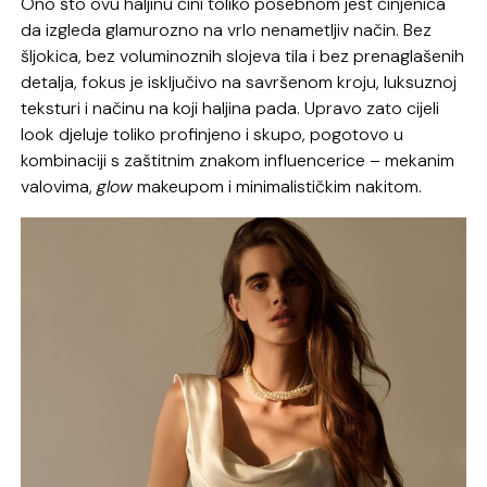
Ono što ovu haljinu čini toliko posebnom jest činjenica
da izgleda glamurozno na vrlo nenametljiv način. Bez
šljokica, bez voluminoznih slojeva tila i bez prenaglašenih
detalja, fokus je isključivo na savršenom kroju, luksuznoj
teksturi i načinu na koji haljina pada. Upravo zato cijeli
look djeluje toliko profinjeno i skupo, pogotovo u
kombinaciji s zaštitnim znakom influencerice – mekanim
valovima,
glow
makeupom i minimalističkim nakitom.