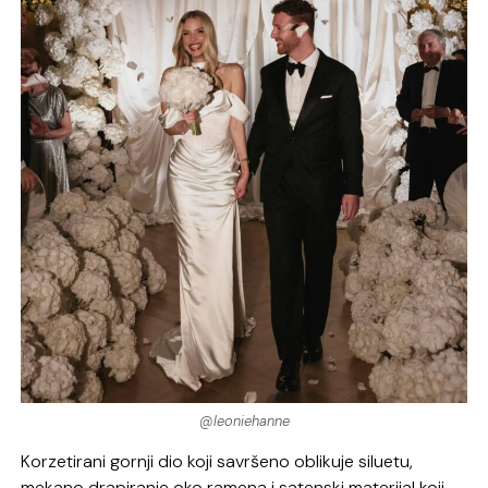
@leoniehanne
Korzetirani gornji dio koji savršeno oblikuje siluetu,
mekano drapiranje oko ramena i satenski materijal koji