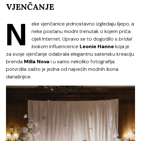
VJENČANJE
N
eke vjenčanice jednostavno izgledaju lijepo, a
neke postanu modni trenutak o kojem priča
cijeli Internet. Upravo se to dogodilo s
bridal
lookom
influencerice
Leonie Hanne
koja je
za svoje vjenčanje odabrala elegantnu satensku kreaciju
brenda
Milla
Nova
i u samo nekoliko fotografija
potvrdila zašto je jedna od najvećih modnih ikona
današnjice.