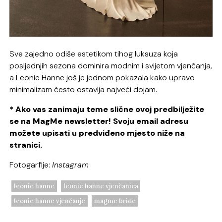
Sve zajedno odiše estetikom tihog luksuza koja
posljednjih sezona dominira modnim i svijetom vjenčanja,
a Leonie Hanne još je jednom pokazala kako upravo
minimalizam često ostavlja najveći dojam.
* Ako vas zanimaju teme slične ovoj predbilježite
se na MagMe newsletter! Svoju email adresu
možete upisati u predviđeno mjesto niže na
stranici.
Fotogarfije:
Instagram
leonie hanne
leonie hanne vjenčanica
leonie hanne vjenčanje
magme bride