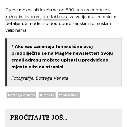
Cijene mokasinki kreću se
od 890 eura za modele s
kožnatim čvorom,
do 950 eura
za varijantu s metalnim
detaljem, a modeli su dostupni u ženskim i u muškim
veličinama.
* Ako vas zanimaju teme slične ovoj
predbilježite se na MagMe newsletter! Svoju
email adresu možete upisati u predviđeno
mjesto niže na stranici.
Fotografije: Bottega Veneta
bottega veneta
it cipele
mokasinke
PROČITAJTE JOŠ...